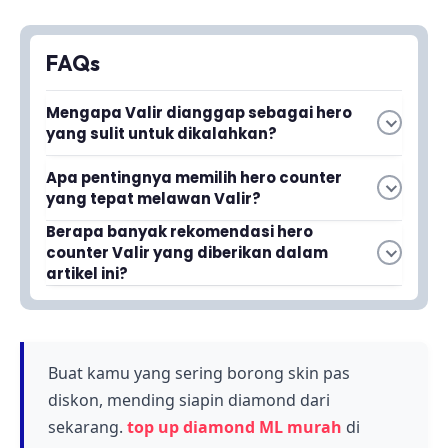
FAQs
Mengapa Valir dianggap sebagai hero
yang sulit untuk dikalahkan?
Apa pentingnya memilih hero counter
Baca juga
Berapa Harga Skin MLBB
yang tepat melawan Valir?
Naruto? Cek Tips Hemat Ratusan
Memilih hero counter yang tepat dan kuat
Berapa banyak rekomendasi hero
Diamond
counter Valir yang diberikan dalam
adalah kunci untuk mengalahkan Valir secara
artikel ini?
efektif, karena dapat mengatasi keunggulan
Artikel ini menyajikan 5 rekomendasi hero
Valir adalah hero mage populer dengan win
damage dan jangkauan hero tersebut.
counter Valir yang efektif dan tanpa ampun
rate tinggi yang memiliki skill spesial untuk
untuk membantu pemain mengalahkan hero
menyebabkan kerusakan dari jarak jauh,
mage populer tersebut.
Buat kamu yang sering borong skin pas
membuatnya sangat berbahaya dalam
pertempuran.
diskon, mending siapin diamond dari
sekarang.
top up diamond ML murah
di