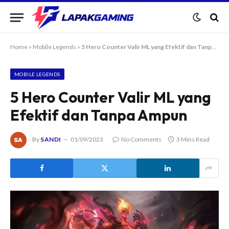
Home
»
Mobile Legends
»
5 Hero Counter Valir ML yang Efektif dan Tanpa Ampun
MOBILE LEGENDS
5 Hero Counter Valir ML yang
Efektif dan Tanpa Ampun
By
SANDI
01/09/2023
No Comments
3 Mins Read