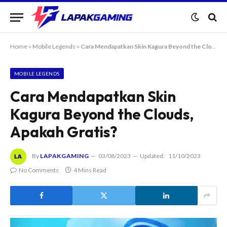
Home
»
Mobile Legends
»
Cara Mendapatkan Skin Kagura Beyond the Clouds, Apakah Gratis?
MOBILE LEGENDS
Cara Mendapatkan Skin
Kagura Beyond the Clouds,
Apakah Gratis?
By
LAPAKGAMING
03/08/2023
Updated:
11/10/2023
No Comments
4 Mins Read