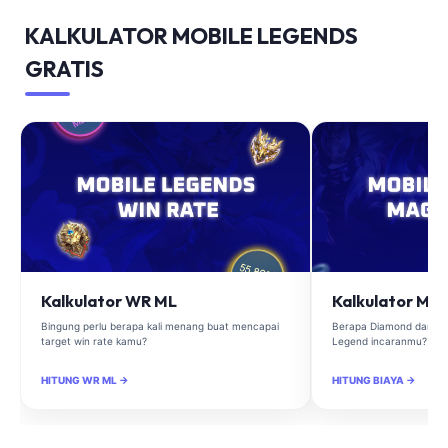
KALKULATOR MOBILE LEGENDS
GRATIS
Kalkulator WR ML
Kalkulator Ma
Bingung perlu berapa kali menang buat mencapai
Berapa Diamond dan Ma
target win rate kamu?
Legend incaranmu?
HITUNG WR ML →
HITUNG BIAYA →