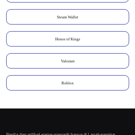
Steam Wallet
Honor of Kings
Valorant
Roblox
Berita dan artikel game menarik hanya di Lapakgaming.