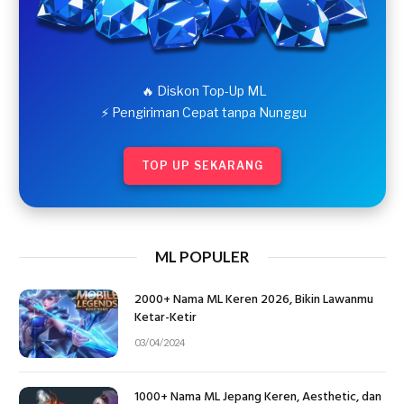
🔥 Diskon Top-Up ML
⚡ Pengiriman Cepat tanpa Nunggu
TOP UP SEKARANG
ML POPULER
2000+ Nama ML Keren 2026, Bikin Lawanmu
Ketar-Ketir
03/04/2024
1000+ Nama ML Jepang Keren, Aesthetic, dan