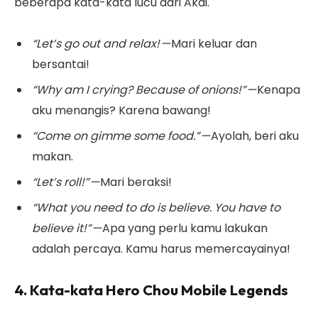
beberapa kata-kata lucu dari Akai.
“Let’s go out and relax! —
Mari keluar dan
bersantai!
“Why am I crying? Because of onions!” —
Kenapa
aku menangis? Karena bawang!
“Come on gimme some food.” —
Ayolah, beri aku
makan.
“Let’s roll!” —
Mari beraksi!
“What you need to do is believe. You have to
believe it!” —
Apa yang perlu kamu lakukan
adalah percaya. Kamu harus memercayainya!
4. Kata-kata Hero Chou Mobile Legends