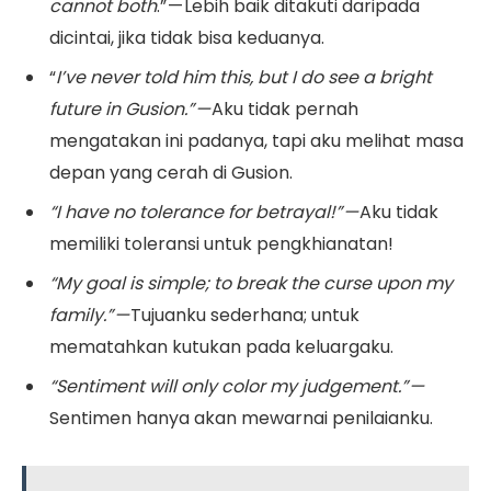
cannot both
.” — Lebih baik ditakuti daripada
dicintai, jika tidak bisa keduanya.
“
I’ve never told him this, but I do see a bright
future in Gusion.” —
Aku tidak pernah
mengatakan ini padanya, tapi aku melihat masa
depan yang cerah di Gusion.
“I have no tolerance for betrayal!” —
Aku tidak
memiliki toleransi untuk pengkhianatan!
“My goal is simple; to break the curse upon my
family.” —
Tujuanku sederhana; untuk
mematahkan kutukan pada keluargaku.
“Sentiment will only color my judgement.” —
Sentimen hanya akan mewarnai penilaianku.