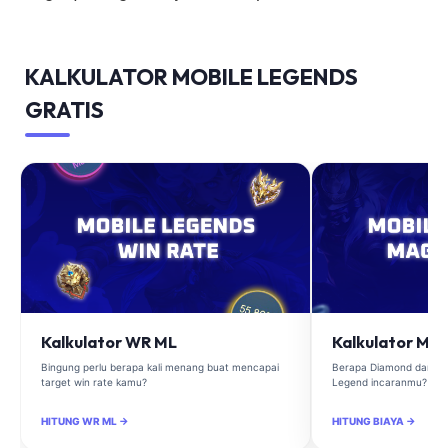
KALKULATOR MOBILE LEGENDS
GRATIS
Kalkulator WR ML
Kalkulator Ma
Bingung perlu berapa kali menang buat mencapai
Berapa Diamond dan Ma
target win rate kamu?
Legend incaranmu?
HITUNG WR ML →
HITUNG BIAYA →