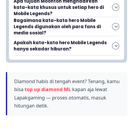
Apa tujuan Moonton menghadirkan
kata-kata khusus untuk setiap hero di
Mobile Legends?
Moonton sengaja menghadirkan kata-kata unik
Bagaimana kata-kata hero Mobile
Legends digunakan oleh para fans di
untuk setiap hero dan bahkan menggunakan
media sosial?
voice actor khusus untuk mengisi suara
Kata-kata hero ML sering dijadikan meme oleh
masing-masing karakter, sehingga
Apakah kata-kata hero Mobile Legends
para fans di media sosial, menunjukkan
menciptakan identitas yang kuat untuk setiap
hanya sekadar hiburan?
popularitas dan pengaruh dialog-dialog
hero.
Tidak hanya hiburan, ada pula yang menjadikan
karakter dalam budaya gaming Indonesia.
kata-kata hero ML sebagai motivasi dalam
kehidupan sehari-hari mereka.
Diamond habis di tengah event? Tenang, kamu
bisa
top up diamond ML
kapan aja lewat
Lapakgaming — proses otomatis, masuk
hitungan detik.