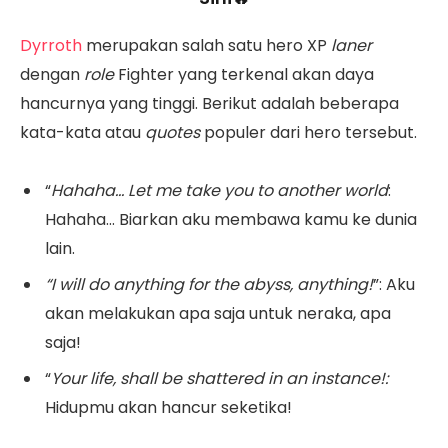
Dyrroth
merupakan salah satu hero XP
laner
dengan
role
Fighter yang terkenal akan daya
hancurnya yang tinggi. Berikut adalah beberapa
kata-kata atau
quotes
populer dari hero tersebut.
“
Hahaha… Let me take you to another world
:
Hahaha… Biarkan aku membawa kamu ke dunia
lain.
“I will do anything for the abyss, anything!
”: Aku
akan melakukan apa saja untuk neraka, apa
saja!
“
Your life, shall be shattered in an instance!:
Hidupmu akan hancur seketika!