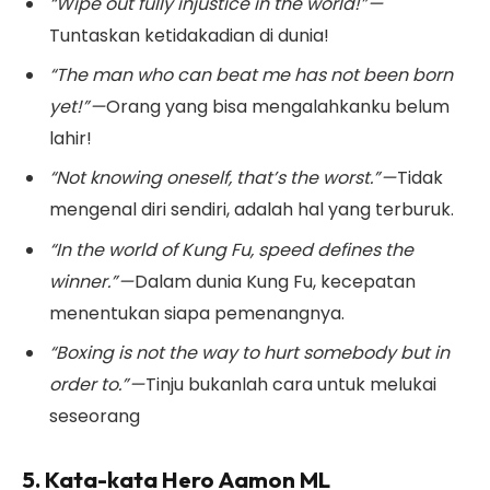
“Wipe out fully injustice in the world!” —
Tuntaskan ketidakadian di dunia!
“The man who can beat me has not been born
yet!” —
Orang yang bisa mengalahkanku belum
lahir!
“Not knowing oneself, that’s the worst.” —
Tidak
mengenal diri sendiri, adalah hal yang terburuk.
“In the world of Kung Fu, speed defines the
winner.” —
Dalam dunia Kung Fu, kecepatan
menentukan siapa pemenangnya.
“Boxing is not the way to hurt somebody but in
order to.” —
Tinju bukanlah cara untuk melukai
seseorang
5. Kata-kata Hero Aamon ML