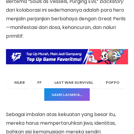
Bertema “Souls as Vessels, Purging Evil,”
backstory
dari kolaborasi ini sederhananya adalah para hero
menjalin perjanjian berbahaya dengan Great Perils
—manifestasi dari dosa, kehancuran, dan naluri
primitif.
MLBB
FF
LAST WAR SURVIVAL
POPPO
GAME LAINNYA…
Sebagai imbalan atas kekuatan yang besar itu,
mereka harus mempertaruhkan jiwa, identitas,
bahkan sisi kemanusiaan mereka sendiri.