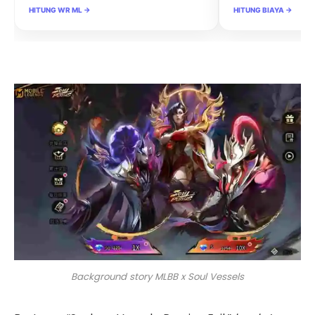
HITUNG WR ML →
HITUNG BIAYA →
Background story MLBB x Soul Vessels