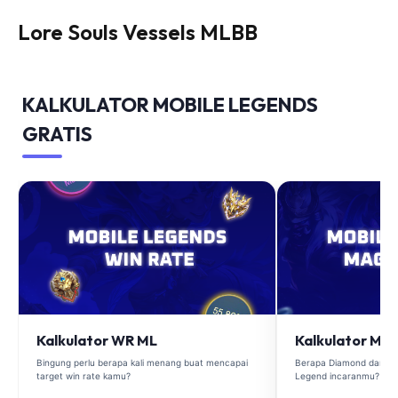
Lore Souls Vessels MLBB
KALKULATOR MOBILE LEGENDS
GRATIS
Kalkulator WR ML
Kalkulator Ma
Bingung perlu berapa kali menang buat mencapai
Berapa Diamond dan Ma
target win rate kamu?
Legend incaranmu?