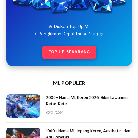
🔥 Diskon Top-Up ML
⚡ Pengiriman Cepat tanpa Nunggu
TOP UP SEKARANG
ML POPULER
2000+ Nama ML Keren 2026, Bikin Lawanmu
Ketar-Ketir
03/04/2024
1000+ Nama ML Jepang Keren, Aesthetic, dan
Anti Pasaran