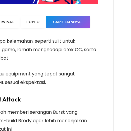
URVIVAL
POPPO
GAME LAINNYA…
a kelemahan, seperti sulit untuk
e game, lemah menghadapi efek CC, serta
bat.
atau equipment yang tepat sangat
ML sesuai ekspektasi.
t Attack
alah memberi serangan Burst yang
m-build Brody agar lebih menonjolkan
t ini: