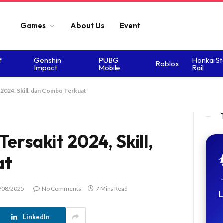
Games
About Us
Event
f
Genshin
PUBG
Honkai St
Roblox
Impact
Mobile
Rail
2024, Skill, dan Combo Terkuat
ersakit 2024, Skill,
at
/08/2025
No Comments
7 Mins Read
L
LinkedIn