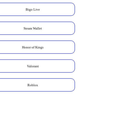
Bigo Live
Steam Wallet
Kalkulator Skin
Honor of Kings
Zodiac
Cek total Diamond yang
kamu butuhkan untuk
koleksi Skin Zodiac favorit.
Valorant
HITUNG HARGA →
Roblox