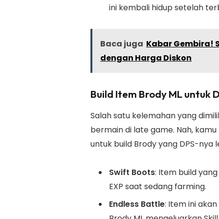
ini kembali hidup setelah te
Baca juga
Kabar Gembira! 
dengan Harga Diskon
Build Item Brody ML untuk
Salah satu kelemahan yang dimili
bermain di late game. Nah, kamu 
untuk build Brody yang DPS-nya 
Swift Boots
: Item build ya
EXP saat sedang farming.
Endless Battle
: Item ini ak
Brody ML mengeluarkan Skill