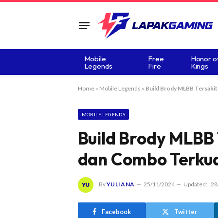
Mobile
Free
Honor o
Legends
Fire
Kings
Home
»
Mobile Legends
»
Build Brody MLBB Tersakit 
MOBILE LEGENDS
Build Brody MLBB T
dan Combo Terku
By
YULIANA
25/11/2024
Updated:
28
Facebook
Twitter