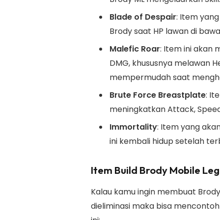
Blade of Despair
: Item ya
Brody saat HP lawan di baw
Malefic Roar
: Item ini akan
DMG, khususnya melawan Her
mempermudah saat menghan
Brute Force Breastplate
: I
meningkatkan Attack, Speed
Immortality
: Item yang ak
ini kembali hidup setelah te
Item Build Brody Mobile Le
Kalau kamu ingin membuat Brody m
dieliminasi maka bisa mencontoh r