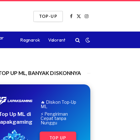
TOP-UP
Facebook
X
Instagram
(Twitter)
ar
Ragnarok
Valorant
TOP UP ML, BANYAK DISKONNYA
🔥 Diskon Top-Up
ML
Top Up ML di
⚡ Pengiriman
Cepat tanpa
apakgaming
Nunggu
TOP UP