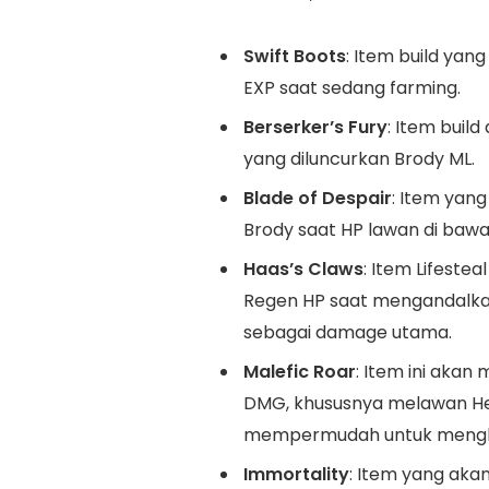
Swift Boots
: Item build ya
EXP saat sedang farming.
Berserker’s Fury
: Item buil
yang diluncurkan Brody ML.
Blade of Despair
: Item ya
Brody saat HP lawan di baw
Haas’s Claws
: Item Lifeste
Regen HP saat mengandalkan
sebagai damage utama.
Malefic Roar
: Item ini akan
DMG, khususnya melawan Her
mempermudah untuk mengha
Immortality
: Item yang ak