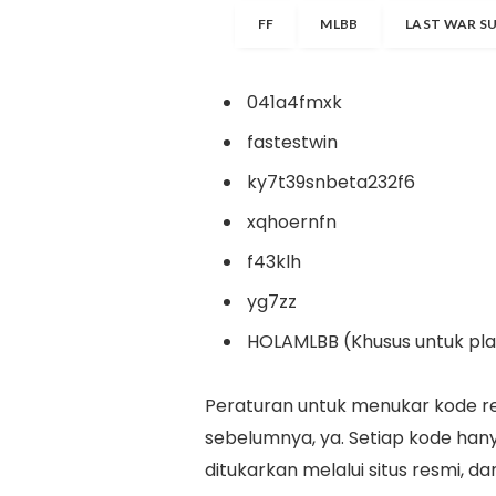
FF
MLBB
LAST WAR S
041a4fmxk
fastestwin
ky7t39snbeta232f6
xqhoernfn
f43klh
yg7zz
HOLAMLBB (Khusus untuk pla
Peraturan untuk menukar kode r
sebelumnya, ya. Setiap kode hanya
ditukarkan melalui situs resmi, 