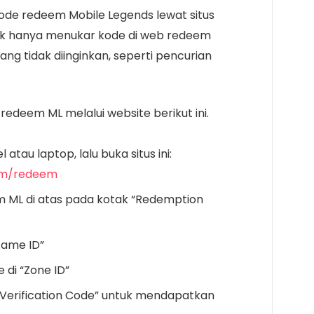
de redeem Mobile Legends lewat situs
tuk hanya menukar kode di web redeem
ng tidak diinginkan, seperti pencurian
redeem ML melalui website berikut ini.
atau laptop, lalu buka situs ini:
com/redeem
m ML di atas pada kotak “Redemption
“Game ID”
e di “Zone ID”
k “Verification Code” untuk mendapatkan