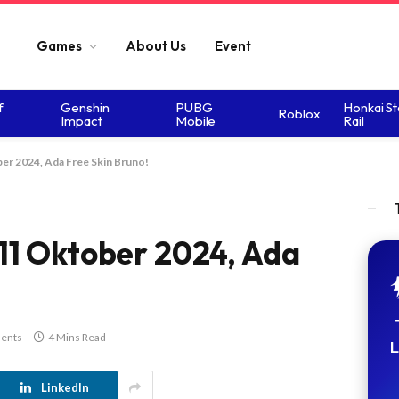
Games
About Us
Event
f
Genshin
PUBG
Honkai St
Roblox
Impact
Mobile
Rail
r 2024, Ada Free Skin Bruno!
1 Oktober 2024, Ada
ents
4 Mins Read
L
LinkedIn