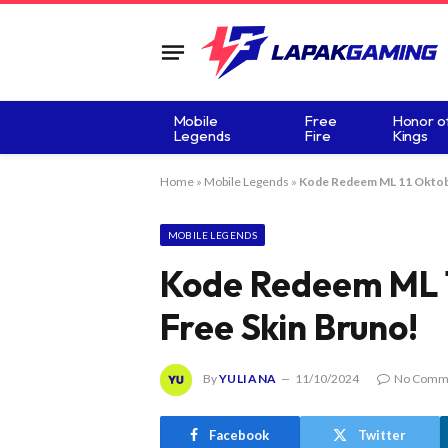
Mobile
Free
Honor o
Legends
Fire
Kings
Home
»
Mobile Legends
»
Kode Redeem ML 11 Oktobe
MOBILE LEGENDS
Kode Redeem ML 1
Free Skin Bruno!
By
YULIANA
11/10/2024
No Comm
Facebook
Twitter