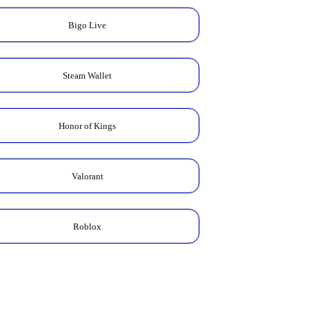
Bigo Live
Steam Wallet
Kalkulator Skin
Zodiac
Cek total Diamond yang
Honor of Kings
kamu butuhkan untuk
koleksi Skin Zodiac favorit.
HITUNG HARGA →
Valorant
Roblox