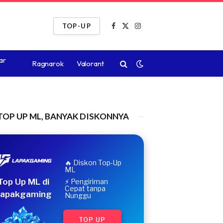
TOP-UP
Facebook
X
Instagram
(Twitter)
ar
Ragnarok
Valorant
TOP UP ML, BANYAK DISKONNYA
🔥 Diskon Top-Up
ML
Top Up ML di
⚡ Pengiriman
Cepat tanpa
apakgaming
Nunggu
TOP UP