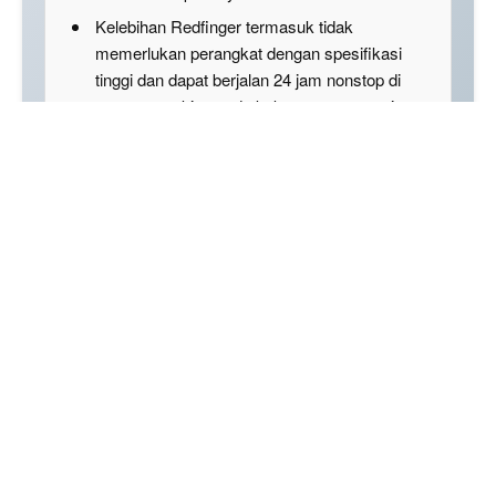
Kelebihan Redfinger termasuk tidak
memerlukan perangkat dengan spesifikasi
tinggi dan dapat berjalan 24 jam nonstop di
server, meskipun ada kekurangan seperti
biaya langganan dan kemungkinan input lag.
Disclaimer: This summary was created using Artificial
Intelligence (AI)
Dalam dunia Fish It
Roblox
, Redfinger dikenal
sebagai solusi praktis bagi pemain yang ingin
melakukan farming tanpa harus terus aktif di
depan layar. Emulator ini memungkinkan aktivitas
memancing berjalan otomatis sehingga waktu bisa