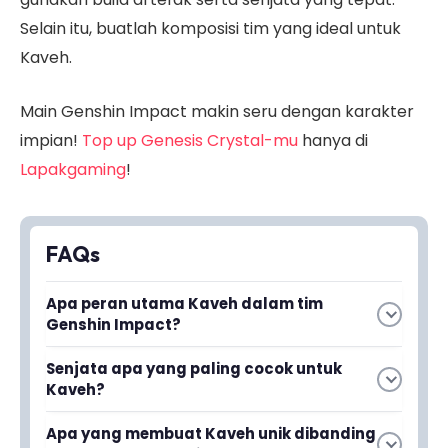
Selain itu, buatlah komposisi tim yang ideal untuk
Kaveh.
Main Genshin Impact makin seru dengan karakter
impian!
Top up Genesis Crystal-mu
hanya di
Lapakgaming
!
FAQs
Apa peran utama Kaveh dalam tim
Genshin Impact?
Kaveh berfungsi sebagai driver atau enabler
Senjata apa yang paling cocok untuk
dengan kemampuan memanipulasi reaksi
Kaveh?
bloom dan meledakkan dendro cores dengan
cepat. Karakter dendro ini menggunakan
Apa yang membuat Kaveh unik dibanding
Baca juga
Daftar Karakter Genshin