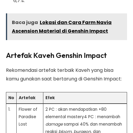
6,7%.
Baca juga
Lokasi dan Cara Farm Navia
Ascension Material di Genshin Impact
Artefak Kaveh Genshin Impact
Rekomendasi artefak terbaik Kaveh yang bisa
kamu gunakan saat bertarung di Genshin Impact:
No
Artefak
Efek
1.
Flower of
2 PC : akan mendapatkan +80
Paradise
elemental mastery4 PC : menambah
Lost
damage
sampai 40% dan menambah
reaksi
bloom
,
burgeon
, dan