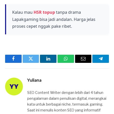
komposisi tim yang tepat. Build optimal
tergantung pada path, weapon, dan artifact
Kalau mau
HSR topup
tanpa drama
yang kamu pilih untuk memaksimalkan damage
Lapakgaming bisa jadi andalan. Harga jelas
outputnya.
proses cepet nggak pake ribet.
Facebook
Twitter
LinkedIn
WhatsApp
Email
Telegr
Yuliana
SEO Content Writer dengan lebih dari 4 tahun
pengalaman dalam penulisan digital, merangkai
kata untuk berbagai niche, termasuk gaming.
Saat ini menulis konten SEO yang informatif