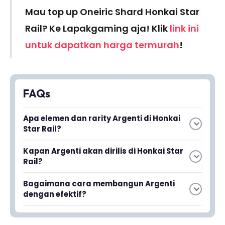
Mau top up Oneiric Shard Honkai Star
Rail? Ke Lapakgaming aja! Klik
link ini
untuk dapatkan harga termurah
!
FAQs
Apa elemen dan rarity Argenti di Honkai
Star Rail?
Argenti adalah karakter bintang 5 dengan
Kapan Argenti akan dirilis di Honkai Star
elemen Physical. Dia akan dirilis pada event
Rail?
Thorns of Scented Crown 1.5 pada tanggal 5
Argenti akan dirilis pada event Thorns of
Desember mendatang.
Bagaimana cara membangun Argenti
Scented Crown 1.5 pada tanggal 5 Desember.
dengan efektif?
Ini adalah karakter baru yang baru saja
Kamu perlu menyesuaikan build Argenti dengan
diumumkan oleh HoYoverse.
elemen Physical-nya dan mempertimbangkan