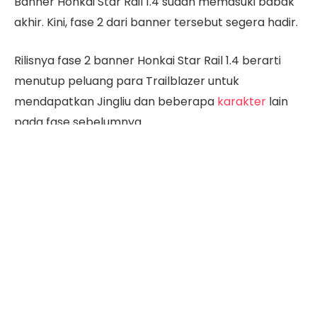
Banner Honkai Star Rail 1.4 sudah memasuki babak
akhir. Kini, fase 2 dari banner tersebut segera hadir.
Rilisnya fase 2 banner Honkai Star Rail 1.4 berarti
menutup peluang para Trailblazer untuk
mendapatkan Jingliu dan beberapa
karakter
lain
pada fase sebelumnya.
Kabar baiknya, banner fase 2 tidak kalah menarik
karena menghadirkan karakter baru bintang 5,
termasuk Topaz dan Numby yang sudah lama
dinantikan.
Lalu, jam berapa banner Honkai Star Rail 1.4 fase 2
rilis?