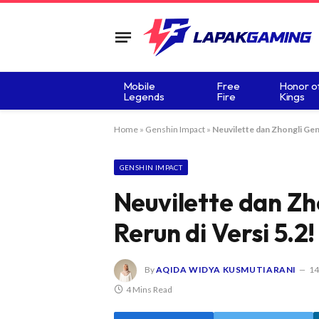
Mobile
Free
Honor o
Legends
Fire
Kings
Home
»
Genshin Impact
»
Neuvilette dan Zhongli Gens
GENSHIN IMPACT
Neuvilette dan Zh
Rerun di Versi 5.2!
By
AQIDA WIDYA KUSMUTIARANI
14
4 Mins Read