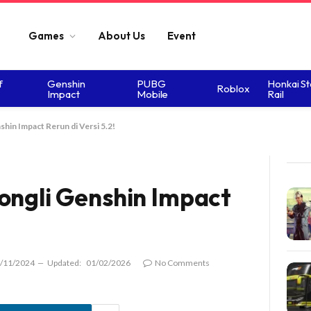
Games
About Us
Event
f
Genshin
PUBG
Honkai St
Roblox
Impact
Mobile
Rail
hin Impact Rerun di Versi 5.2!
ongli Genshin Impact
/11/2024
Updated:
01/02/2026
No Comments