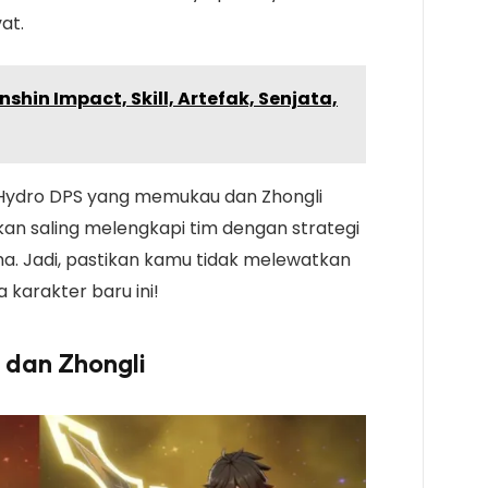
t​.
shin Impact, Skill, Artefak, Senjata,
Hydro DPS yang memukau dan Zhongli
kan saling melengkapi tim dengan strategi
ma. Jadi, pastikan kamu tidak melewatkan
arakter baru ini!
 dan Zhongli