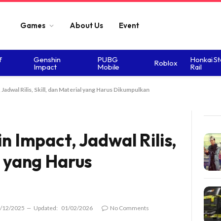
Games
About Us
Event
f
Genshin
PUBG
Honkai St
Roblox
Impact
Mobile
Rail
 Jadwal Rilis, Skill, dan Material yang Harus Dikumpulkan
in Impact, Jadwal Rilis,
l yang Harus
/12/2025
Updated:
01/02/2026
No Comments