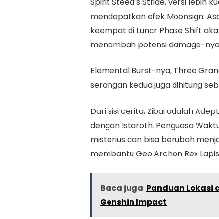
Spirit Steed’s Stride, versi lebih k
mendapatkan efek Moonsign: Asc
keempat di Lunar Phase Shift a
menambah potensi damage-ny
Elemental Burst-nya, Three Gran
serangan kedua juga dihitung seb
Dari sisi cerita, Zibai adalah Ade
dengan Istaroth, Penguasa Wakt
misterius dan bisa berubah menja
membantu Geo Archon Rex Lapis
Baca juga
Panduan Lokasi 
Genshin Impact