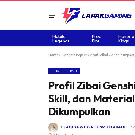
Mobile
Free
Honor o
Legends
Fire
Kings
Home
»
Genshin Impact
»
Profil Zibai Genshin Impact,
GENSHIN IMPACT
Profil Zibai Gensh
Skill, dan Materia
Dikumpulkan
By
AQIDA WIDYA KUSMUTIARANI
12