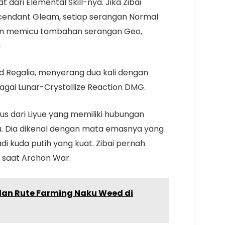
uat dari Elemental Skill-nya. Jika Zibai
endant Gleam, setiap serangan Normal
kan memicu tambahan serangan Geo,
a
d Regalia, menyerang dua kali dengan
agai Lunar-Crystallize Reaction DMG.
ptus dari Liyue yang memiliki hubungan
u. Dia dikenal dengan mata emasnya yang
di kuda putih yang kuat. Zibai pernah
 saat Archon War.
dan Rute Farming Naku Weed di