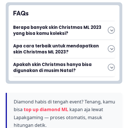
FAQs
Berapa banyak skin Christmas ML 2023
yang bisa kamu koleksi?
Ada 11 skin Christmas ML 2023 yang wajib kamu
Apa cara terbaik untuk mendapatkan
koleksi untuk melengkapi koleksi hero favorit
skin Christmas ML 2023?
kamu di Mobile Legends Bang Bang.
Kamu bisa mendapatkan skin Christmas ML
Apakah skin Christmas hanya bisa
2023 melalui event draw yang diberikan oleh
digunakan di musim Natal?
Moonton sebagai hadiah edisi khusus Natal
Tidak, skin Christmas yang kamu koleksi bisa
2023.
kamu gunakan kapan saja untuk mengenakan
pada hero favorit kamu, tidak hanya terbatas
pada musim Natal saja.
Diamond habis di tengah event? Tenang, kamu
bisa
top up diamond ML
kapan aja lewat
Lapakgaming — proses otomatis, masuk
hitungan detik.