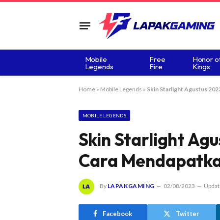
Mobile
Free
Honor o
Legends
Fire
Kings
Home
»
Mobile Legends
»
Skin Starlight Agustus 20
MOBILE LEGENDS
Skin Starlight Ag
Cara Mendapatk
By
LAPAKGAMING
02/08/2023
Updat
Facebook
Twitter