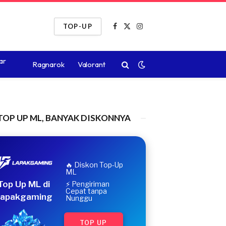
TOP-UP
Facebook
X
Instagram
(Twitter)
ar
Ragnarok
Valorant
TOP UP ML, BANYAK DISKONNYA
🔥 Diskon Top-Up
ML
Top Up ML di
⚡ Pengiriman
Cepat tanpa
apakgaming
Nunggu
TOP UP