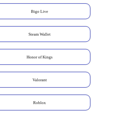
Bigo Live
Steam Wallet
Honor of Kings
Valorant
Roblox
Kalkulator Skin