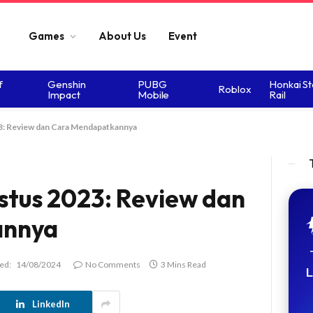
Games
About Us
Event
f
Genshin
PUBG
Honkai St
Roblox
Impact
Mobile
Rail
23: Review dan Cara Mendapatkannya
ustus 2023: Review dan
annya
ed:
14/08/2024
No Comments
3 Mins Read
L
LinkedIn