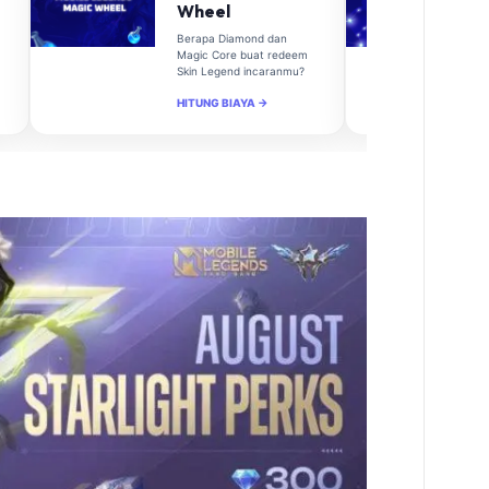
Wheel
Berapa Diamond dan
Magic Core buat redeem
Skin Legend incaranmu?
HITUNG BIAYA →