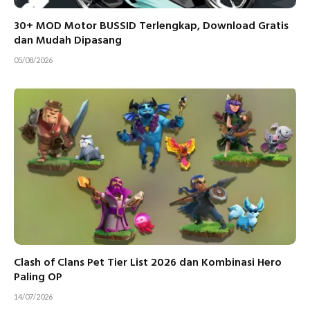
30+ MOD Motor BUSSID Terlengkap, Download Gratis
dan Mudah Dipasang
05/08/2026
Clash of Clans Pet Tier List 2026 dan Kombinasi Hero
Paling OP
14/07/2026