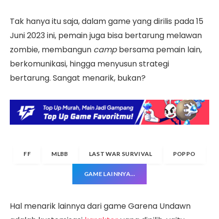
Tak hanya itu saja, dalam game yang dirilis pada 15
Juni 2023 ini, pemain juga bisa bertarung melawan
zombie, membangun
camp
bersama pemain lain,
berkomunikasi, hingga menyusun strategi
bertarung. Sangat menarik, bukan?
FF
MLBB
LAST WAR SURVIVAL
POPPO
GAME LAINNYA…
Hal menarik lainnya dari game Garena Undawn