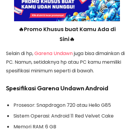
🔥Promo Khusus buat Kamu Ada di
Sini🔥
Selain di hp,
Garena Undawn
juga bisa dimainkan di
PC. Namun, setidaknya hp atau PC kamu memiliki
spesifikasi minimum seperti di bawah.
Spesifikasi Garena Undawn Android
Prosesor: Snapdragon 720 atau Helio G85
Sistem Operasi: Android 11 Red Velvet Cake
Memori RAM: 6 GB