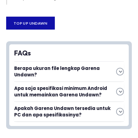
TOP UP UNDAWN
FAQs
Berapa ukuran file lengkap Garena
Undawn?
Apa saja spesifikasi minimum Android
Baca juga
7 Karakter CODM Wanita
untuk memainkan Garena Undawn?
Tercantik 2024, Sangat Waifu-able!
Game ini memerlukan minimal Android versi 5.0
Apakah Garena Undawn tersedia untuk
ke atas dengan RAM minimal 2 GB untuk
PC dan apa spesifikasinya?
Ukuran file Garena Undawn bervariasi
performa dasar. Untuk pengalaman bermain
tergantung platform yang digunakan. Untuk
Ya, Garena Undawn tersedia untuk PC dengan
yang optimal, disarankan menggunakan
versi mobile, ukurannya berkisar antara 1-2 GB
spesifikasi yang relatif ringan, memungkinkan
perangkat dengan RAM 4 GB atau lebih.