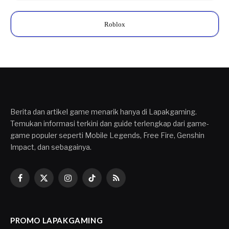
Roblox
Berita dan artikel game menarik hanya di Lapakgaming.
Temukan informasi terkini dan guide terlengkap dari game-
game populer seperti Mobile Legends, Free Fire, Genshin
Impact, dan sebagainya.
Facebook
X
Instagram
TikTok
RSS
(Twitter)
PROMO LAPAKGAMING