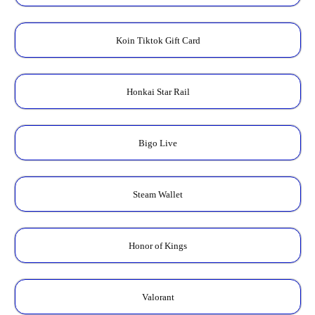
Koin Tiktok Gift Card
Honkai Star Rail
Bigo Live
Steam Wallet
Honor of Kings
Valorant