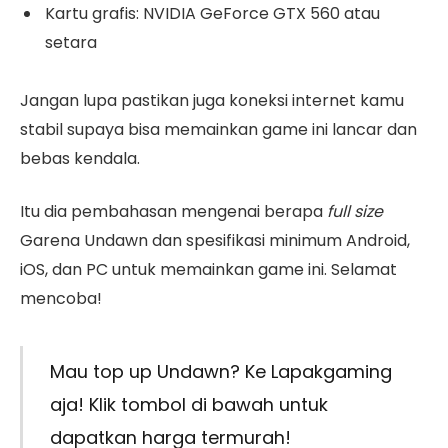
Kartu grafis: NVIDIA GeForce GTX 560 atau
setara
Jangan lupa pastikan juga koneksi internet kamu
stabil supaya bisa memainkan game ini lancar dan
bebas kendala.
Itu dia pembahasan mengenai berapa
full size
Garena Undawn dan spesifikasi minimum Android,
iOS, dan PC untuk memainkan game ini. Selamat
mencoba!
Mau top up Undawn? Ke Lapakgaming
aja! Klik tombol di bawah untuk
dapatkan harga termurah!