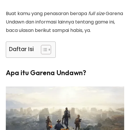
Buat kamu yang penasaran berapa
full size
Garena
Undawn dan informasi lainnya tentang game ini,
baca ulasan berikut sampai habis, ya.
Daftar Isi
Apa itu Garena Undawn?