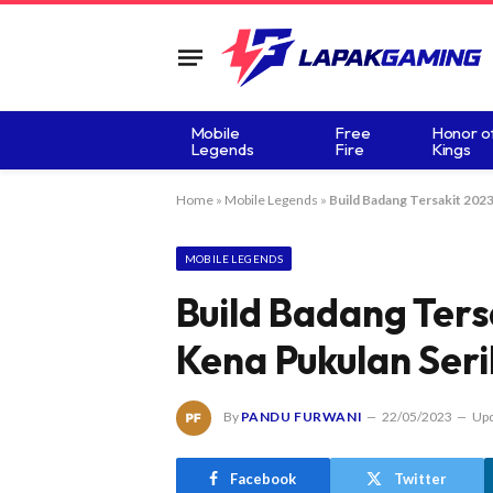
Mobile
Free
Honor o
Legends
Fire
Kings
Home
»
Mobile Legends
»
Build Badang Tersakit 2023
MOBILE LEGENDS
Build Badang Ters
Kena Pukulan Seri
By
PANDU FURWANI
22/05/2023
Upd
Facebook
Twitter