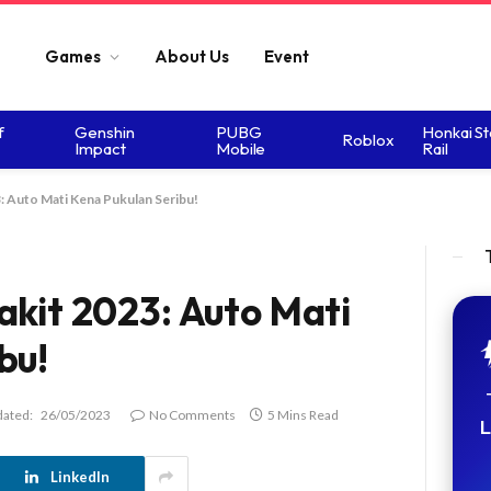
Games
About Us
Event
f
Genshin
PUBG
Honkai St
Roblox
Impact
Mobile
Rail
: Auto Mati Kena Pukulan Seribu!
akit 2023: Auto Mati
bu!
ated:
26/05/2023
No Comments
5 Mins Read
L
LinkedIn