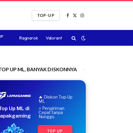
TOP-UP
Facebook
X
Instagram
(Twitter)
ar
Ragnarok
Valorant
TOP UP ML, BANYAK DISKONNYA
🔥 Diskon Top-Up
ML
Top Up ML di
⚡ Pengiriman
Cepat tanpa
apakgaming
Nunggu
TOP UP