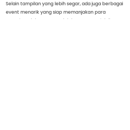
Selain tampilan yang lebih segar, ada juga berbagai
event menarik yang siap memanjakan para
pemain. Salah satunya adalah event spesial di
TikTok yang menawarkan hadiah eksklusif berupa
Battle Emote ALLSTAR bertema dinosaurus. Emote
keren ini bisa kamu dapatkan secara gratis dengan
mengikuti tantangan seru yang telah disiapkan.
Penasaran seperti apa detail event dan cara
ikutannya? Simak penjelasan lengkapnya di bawah
ini!
Daftar Isi
Tentang MLBB Allstar