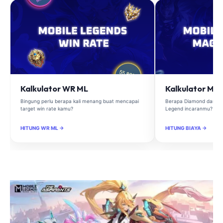
Kalkulator WR ML
Kalkulator Ma
Bingung perlu berapa kali menang buat mencapai
Berapa Diamond dan Ma
target win rate kamu?
Legend incaranmu?
HITUNG WR ML →
HITUNG BIAYA →