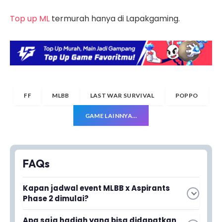
Top up ML
termurah hanya di Lapakgaming.
FF
MLBB
LAST WAR SURVIVAL
POPPO
GAME LAINNYA…
FAQs
Kapan jadwal event MLBB x Aspirants
Phase 2 dimulai?
Event MLBB x Aspirants Phase 2 kembali hadir di
Apa saja hadiah yang bisa didapatkan