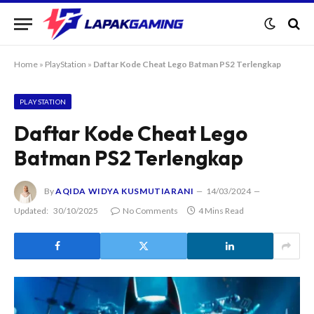
Home
»
PlayStation
»
Daftar Kode Cheat Lego Batman PS2 Terlengkap
PLAYSTATION
Daftar Kode Cheat Lego
Batman PS2 Terlengkap
By
AQIDA WIDYA KUSMUTIARANI
14/03/2024
Updated:
30/10/2025
No Comments
4 Mins Read