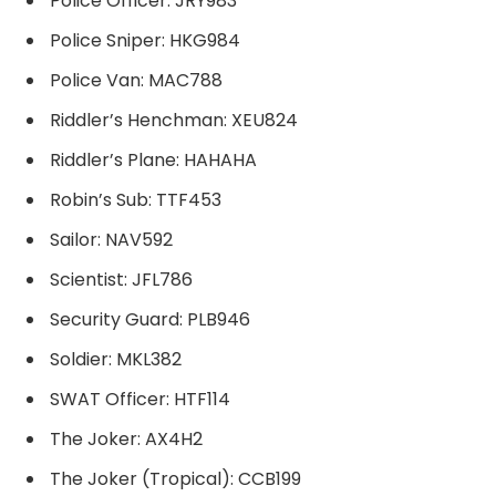
Police Officer: JRY983
Police Sniper: HKG984
Police Van: MAC788
Riddler’s Henchman: XEU824
Riddler’s Plane: HAHAHA
Robin’s Sub: TTF453
Sailor: NAV592
Scientist: JFL786
Security Guard: PLB946
Soldier: MKL382
SWAT Officer: HTF114
The Joker: AX4H2
The Joker (Tropical): CCB199