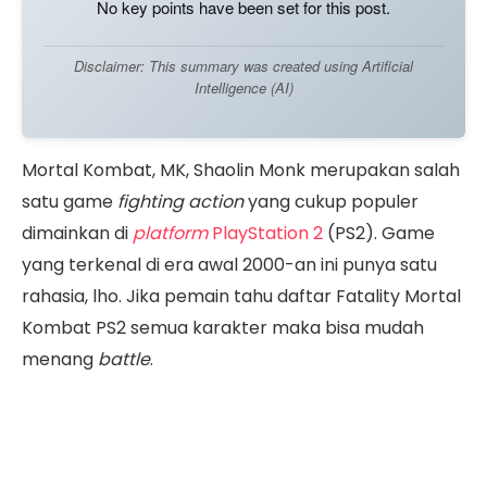
No key points have been set for this post.
Disclaimer: This summary was created using Artificial
Intelligence (AI)
Mortal Kombat, MK, Shaolin Monk merupakan salah
satu game
fighting action
yang cukup populer
dimainkan di
platform
PlayStation 2
(PS2). Game
yang terkenal di era awal 2000-an ini punya satu
rahasia, lho. Jika pemain tahu daftar Fatality Mortal
Kombat PS2 semua karakter maka bisa mudah
menang
battle
.
Fatality merupakan salah satu mekanisme atau
jurus bermain yang ada di game Mortal Kombat
PS2. Kamu bisa bekerja sama dengan kawan untuk