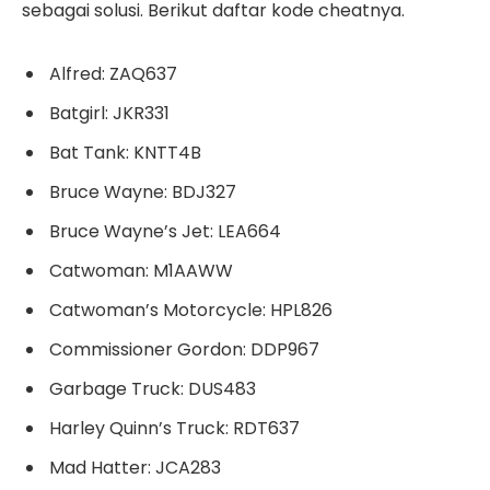
sebagai solusi. Berikut daftar kode cheatnya.
Alfred: ZAQ637
Batgirl: JKR331
Bat Tank: KNTT4B
Bruce Wayne: BDJ327
Bruce Wayne’s Jet: LEA664
Catwoman: M1AAWW
Catwoman’s Motorcycle: HPL826
Commissioner Gordon: DDP967
Garbage Truck: DUS483
Harley Quinn’s Truck: RDT637
Mad Hatter: JCA283