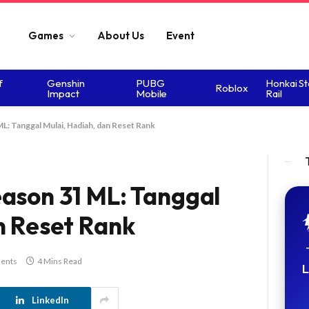
Games
About Us
Event
f
Genshin
PUBG
Honkai St
Roblox
Impact
Mobile
Rail
L: Tanggal Mulai, Hadiah, dan Reset Rank
ason 31 ML: Tanggal
n Reset Rank
ents
4 Mins Read
L
LinkedIn