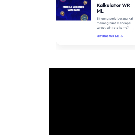
Kalkulator WR
ML
Bingung perlu berapa kali
menang buat mencapai
target win rate kamu?
HITUNG WR ML →