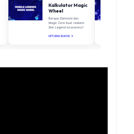
Kalkulator Magic
Wheel
Berapa Diamond dan
Magic Core buat redeem
Skin Legend incaranmu?
HITUNG BIAYA →