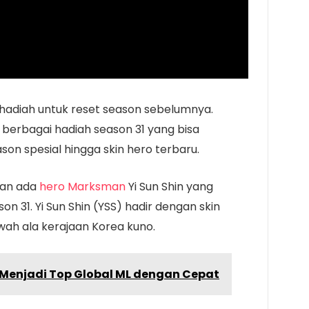
 hadiah untuk reset season sebelumnya.
berbagai hadiah season 31 yang bisa
eason spesial hingga skin hero terbaru.
kan ada
hero Marksman
Yi Sun Shin yang
n 31. Yi Sun Shin (YSS) hadir dengan skin
wah ala kerajaan Korea kuno.
a Menjadi Top Global ML dengan Cepat