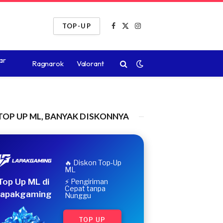
TOP-UP
Facebook
X
Instagram
(Twitter)
ar
Ragnarok
Valorant
TOP UP ML, BANYAK DISKONNYA
🔥 Diskon Top-Up
ML
Top Up ML di
⚡ Pengiriman
Cepat tanpa
apakgaming
Nunggu
TOP UP