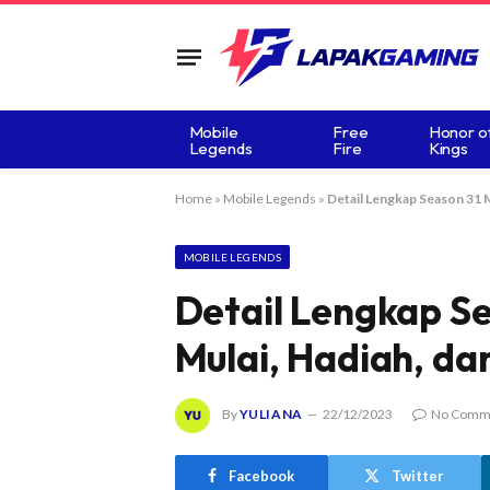
Mobile
Free
Honor o
Legends
Fire
Kings
Home
»
Mobile Legends
»
Detail Lengkap Season 31 M
MOBILE LEGENDS
Detail Lengkap Se
Mulai, Hadiah, da
By
YULIANA
22/12/2023
No Comm
Facebook
Twitter