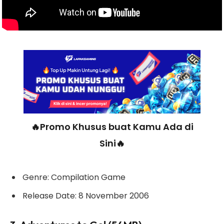
🔥Promo Khusus buat Kamu Ada di
Sini🔥
Genre: Compilation Game
Release Date: 8 November 2006