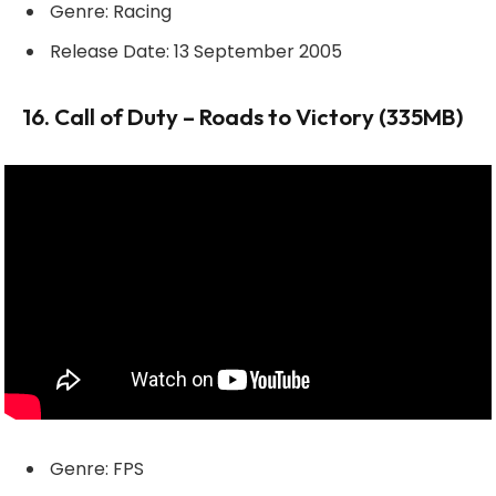
Genre: Racing
Release Date: 13 September 2005
16. Call of Duty – Roads to Victory (335MB)
Genre: FPS