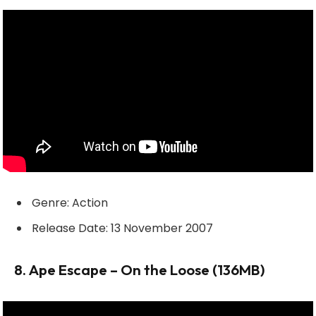
Genre: Action
Release Date: 13 November 2007
8. Ape Escape – On the Loose (136MB)