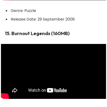
Genre: Puzzle
Release Date: 29 September 2006
15. Burnout Legends (160MB)