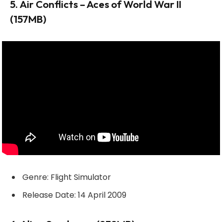
5. Air Conflicts – Aces of World War II
(157MB)
Genre: Flight Simulator
Release Date: 14 April 2009