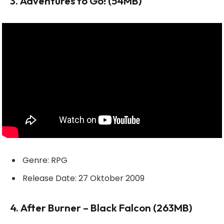
3. Adventures to Go! (54MB)
Genre: RPG
Release Date: 27 Oktober 2009
4. After Burner – Black Falcon (263MB)