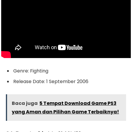
Genre: Fighting
Release Date: 1 September 2006
Baca juga
5 Tempat Download Game PS3
yang Aman dan Pilihan Game Terbaiknya!