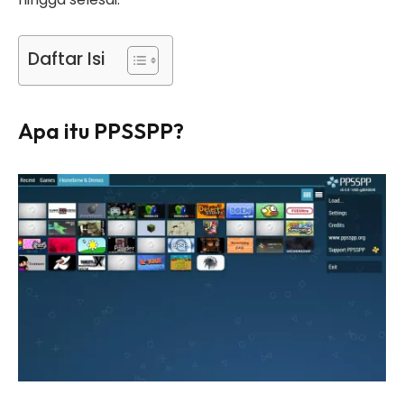
Daftar Isi
Apa itu PPSSPP?