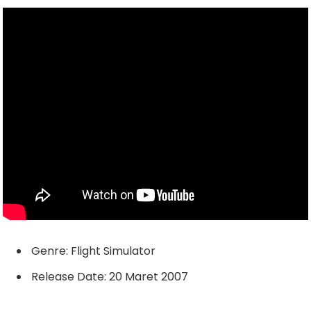
Genre: Flight Simulator
Release Date: 20 Maret 2007