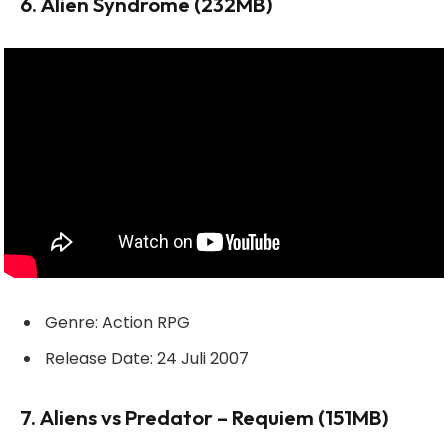
6. Alien Syndrome (232MB)
Genre: Action RPG
Release Date: 24 Juli 2007
7. Aliens vs Predator – Requiem (151MB)