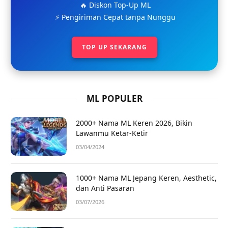
🔥 Diskon Top-Up ML
⚡ Pengiriman Cepat tanpa Nunggu
TOP UP SEKARANG
ML POPULER
2000+ Nama ML Keren 2026, Bikin
Lawanmu Ketar-Ketir
03/04/2024
1000+ Nama ML Jepang Keren, Aesthetic,
dan Anti Pasaran
03/07/2026