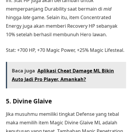
ini. Stat HP juga akan bertambah untuk
memperpanjang Durability saat bermain di
mid
hingga
late
game. Selain itu, item Concentrated
Energy juga akan memberi Recovery HP sebanyak
10% setelah berhasil membunuh Hero lawan.
Stat: +700 HP, +70 Magic Power, +25% Magic Lifesteal.
Baca juga
Aplikasi Cheat Damage ML Bikin
Auto Jadi Pro Player, Amankah?
5. Divine Glaive
Jika musuhmu memiliki tingkat Defense yang tebal
maka memilih item Magic Divine Glaive ML adalah
keputusan yang tepat. Tambahan Magic Penetration