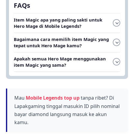
FAQs
Item Magic apa yang paling sakti untuk
Hero Mage di Mobile Legends?
Artikel ini membahas 14 item Magic tersakit yang
Bagaimana cara memilih item Magic yang
bisa membuat Hero Mage kamu jauh lebih
tepat untuk Hero Mage kamu?
mengerikan. Setiap item memiliki keunggulan unik
Kamu harus mempertimbangkan Magic Power dan
tergantung situasi pertandingan dan matchup
Apakah semua Hero Mage menggunakan
Magic Damage yang ditawarkan setiap item. Pilih
lawan kamu.
item Magic yang sama?
item yang sesuai dengan kebutuhan Hero Mage
Tidak, setiap Hero Mage memiliki kebutuhan item
kamu dan kondisi musuh di pertandingan.
yang berbeda-beda. Kamu perlu menyesuaikan
build item berdasarkan tipe Hero Mage dan
strategi permainan yang ingin kamu gunakan.
Mau
Mobile Legends top up
tanpa ribet? Di
Lapakgaming tinggal masukin ID pilih nominal
bayar diamond langsung masuk ke akun
kamu.