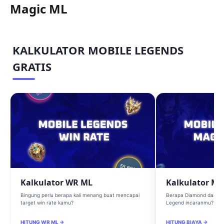
Magic ML
KALKULATOR MOBILE LEGENDS
GRATIS
Kalkulator WR ML
Kalkulator Ma
Bingung perlu berapa kali menang buat mencapai
Berapa Diamond dan Ma
target win rate kamu?
Legend incaranmu?
HITUNG WR ML →
HITUNG BIAYA →