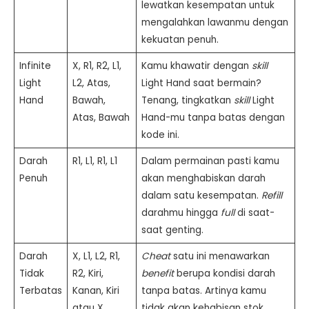
lewatkan kesempatan untuk
mengalahkan lawanmu dengan
kekuatan penuh.
Infinite
X, R1, R2, L1,
Kamu khawatir dengan
skill
Light
L2, Atas,
Light Hand saat bermain?
Hand
Bawah,
Tenang, tingkatkan
skill
Light
Atas, Bawah
Hand-mu tanpa batas dengan
kode ini.
Darah
R1, L1, R1, L1
Dalam permainan pasti kamu
Penuh
akan menghabiskan darah
dalam satu kesempatan.
Refill
darahmu hingga
full
di saat-
saat genting.
Darah
X, L1, L2, R1,
Cheat
satu ini menawarkan
Tidak
R2, Kiri,
benefit
berupa kondisi darah
Terbatas
Kanan, Kiri
tanpa batas. Artinya kamu
atau X,
tidak akan kehabisan stok