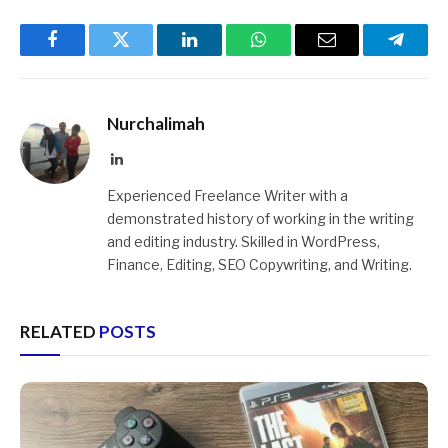
berbagai bonus lainnya yang dapat diaktifkan
tertentu dalam permainan tergantung dari
melalui controller.
jenis cheat yang digunakan.
Facebook
Twitter
LinkedIn
WhatsApp
Email
Telegr
Nurchalimah
LinkedIn
Experienced Freelance Writer with a
demonstrated history of working in the writing
and editing industry. Skilled in WordPress,
Finance, Editing, SEO Copywriting, and Writing.
RELATED
POSTS