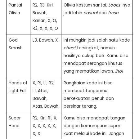
Pantai
R2, R3, Kiri,
Olivia kostum santai.
Looks-
nya
Olivia
Bawah,
jadi lebih
casual
dan
fresh
.
Kanan, X, O,
R3, X, X, X, O
God
L3, Bawah, X
Ini mungkin jadi salah satu kode
Smash
cheat
tersingkat, namun
hasilnya cukup baik. Kamu bisa
mendapat serangan khusus
yang mematikan lawan,
lho!
Hands of
X, R1, L1, R2,
Rangkaian kode ini bisa
Light Full
L1, Atas,
membuat tanganmu
Bawah,
berkekuatan penuh dan
Atas, Bawah
bersinar terang.
Super
R2, Kiri, R1, X,
Kamu bisa mendapat tangan
Hand
X, X, X, X, X,
dengan kemampuan super
X, X
kuat melalui kode ini. Jangan