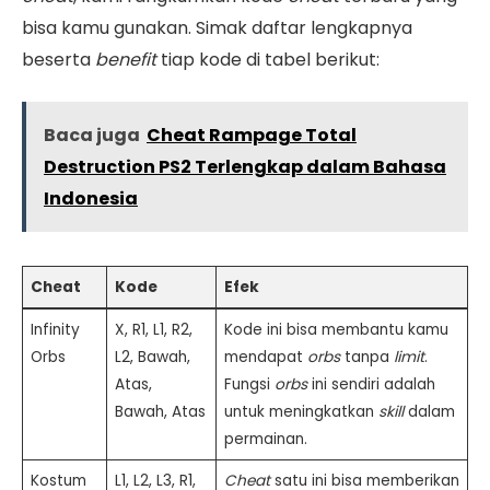
bisa kamu gunakan. Simak daftar lengkapnya
beserta
benefit
tiap kode di tabel berikut:
Baca juga
Cheat Rampage Total
Destruction PS2 Terlengkap dalam Bahasa
Indonesia
Cheat
Kode
Efek
Infinity
X, R1, L1, R2,
Kode ini bisa membantu kamu
Orbs
L2, Bawah,
mendapat
orbs
tanpa
limit
.
Atas,
Fungsi
orbs
ini sendiri adalah
Bawah, Atas
untuk meningkatkan
skill
dalam
permainan.
Kostum
L1, L2, L3, R1,
Cheat
satu ini bisa memberikan