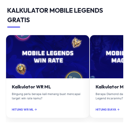
KALKULATOR MOBILE LEGENDS
GRATIS
Kalkulator WR ML
Kalkulator Ma
Bingung perlu berapa kali menang buat mencapai
Berapa Diamond dan Ma
target win rate kamu?
Legend incaranmu?
HITUNG WR ML →
HITUNG BIAYA →