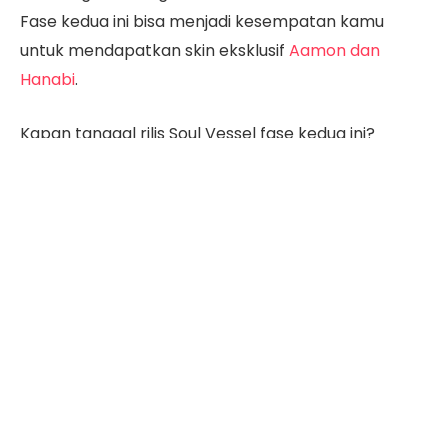
Fase kedua ini bisa menjadi kesempatan kamu
untuk mendapatkan skin eksklusif
Aamon dan
Hanabi
.
Kapan tanggal rilis Soul Vessel fase kedua ini?
Berapa banyak token yang tersedia? Simak ulasan
lengkapnya di bawah ini.
Daftar Isi
Tanggal Rilis ML Soul Vessel Phase 2
KALKULATOR MOBILE LEGENDS