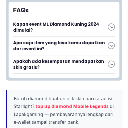
FAQs
Kapan event ML Diamond Kuning 2024
dimulai?
Event ML Diamond Kuning 2024 kembali hadir
Apa saja item yang bisa kamu dapatkan
dengan jadwal yang telah ditentukan oleh
dari event ini?
Moonton. Kamu bisa mengecek aplikasi Mobile
Dalam event ML Diamond Kuning 2024, kamu
Legends untuk melihat tanggal pasti dimulai
Apakah ada kesempatan mendapatkan
bisa mendapatkan berbagai item spesial
dan berakhirnya event ini.
skin gratis?
termasuk hero, pack tertentu, dan skin impian
Ya, event ini menawarkan kesempatan untuk
dengan harga lebih murah dari biasanya.
mendapatkan skin gratis bersama dengan
Penawaran ini dirancang khusus untuk
berbagai penawaran luar biasa lainnya. Kamu
memanjakan para penggemar setia Mobile
perlu mengikuti event sesuai dengan syarat
Butuh diamond buat unlock skin baru atau isi
Legends.
dan ketentuan yang berlaku untuk meraih
Starlight?
top up diamond Mobile Legends
di
hadiah-hadiah tersebut.
Lapakgaming — pembayarannya lengkap dari
e-wallet sampai transfer bank.