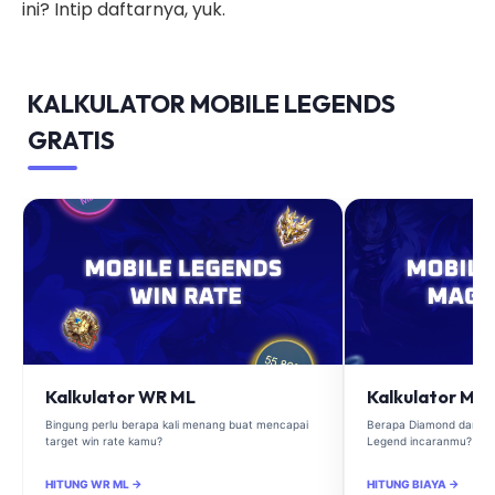
ini? Intip daftarnya, yuk.
KALKULATOR MOBILE LEGENDS
GRATIS
Kalkulator WR ML
Kalkulator Ma
Bingung perlu berapa kali menang buat mencapai
Berapa Diamond dan Ma
target win rate kamu?
Legend incaranmu?
HITUNG WR ML →
HITUNG BIAYA →