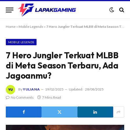
Home
»
Mobile Legends
»
7 Hero Jungler Terkuat MLBB di Meta Season Terbaru, Ada Jagoanmu?
MOBILE LEGENDS
7 Hero Jungler Terkuat MLBB
di Meta Season Terbaru, Ada
Jagoanmu?
By
YULIANA
19/02/2025
Updated:
28/08/2025
No Comments
7 Mins Read