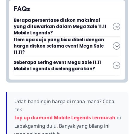
FAQs
Berapa persentase diskon maksimal
yang ditawarkan dalam Mega Sale 11.11
Mobile Legends?
Diskon maksimal yang ditawarkan mencapai
Item apa saja yang bisa dibeli dengan
harga diskon selama event Mega Sale
50% untuk berbagai item seperti skin, efek
11.11?
recall, dan item-item menarik lainnya.
Selama event ini, pemain dapat membeli skin,
Seberapa sering event Mega Sale 11.11
efek recall, dan berbagai item menarik lainnya
Mobile Legends diselenggarakan?
dengan harga yang sangat terjangkau.
Event Mega Sale 11.11 ML merupakan event
tahunan yang paling dinantikan oleh para
pemain untuk mendapatkan item berkualitas
dengan harga terbaik.
Udah bandingin harga di mana-mana? Coba
cek
top up diamond Mobile Legends termurah
di
Lapakgaming dulu. Banyak yang bilang ini
yang paling worth it.