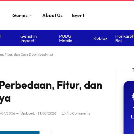
Games
About Us
Event
f
Genshin
PUBG
Honkai St
Roblox
Impact
Mobile
Rail
, Fitur, dan Cara Download-nya
Perbedaan, Fitur, dan
ya
/04/2026
Updated:
11/05/2026
No Comments
L