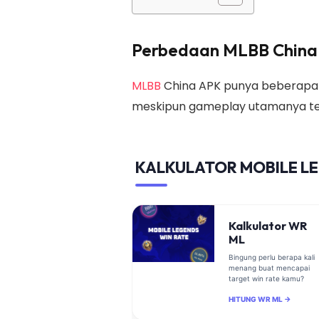
Perbedaan MLBB China 
MLBB
China APK punya beberapa p
meskipun gameplay utamanya t
KALKULATOR MOBILE L
Kalkulator WR
ML
Bingung perlu berapa kali
menang buat mencapai
target win rate kamu?
HITUNG WR ML →