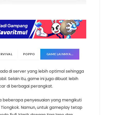
URVIVAL
POPPO
GAME LAINNYA…
da di server yang lebih optimal sehingga
l. Selain itu, game ini juga dibuat lebih
ancar di berbagai perangkat.
ada beberapa penyesuaian yang mengikuti
di Tiongkok. Namun, untuk gameplay tetap
e 5v5 klasik dengan tiga lane dan