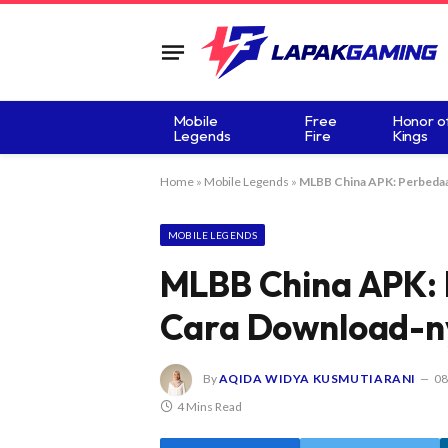
Mobile
Free
Honor o
Legends
Fire
Kings
Home
»
Mobile Legends
»
MLBB China APK: Perbedaan
MOBILE LEGENDS
MLBB China APK: 
Cara Download-n
By
AQIDA WIDYA KUSMUTIARANI
08
4 Mins Read