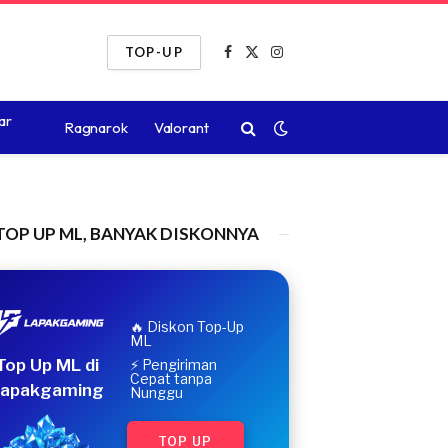
TOP-UP
Facebook
X
Instagram
(Twitter)
ar
Ragnarok
Valorant
TOP UP ML, BANYAK DISKONNYA
🔥 Diskon Top-Up
ML
Top Up ML di
⚡ Pengiriman
Cepat tanpa
apakgaming
Nunggu
TOP UP