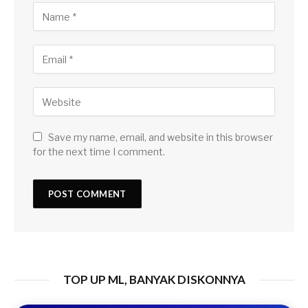
Save my name, email, and website in this browser
for the next time I comment.
TOP UP ML, BANYAK DISKONNYA