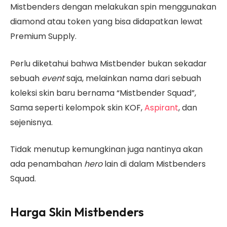
Mistbenders dengan melakukan spin menggunakan
diamond atau token yang bisa didapatkan lewat
Premium Supply.
Perlu diketahui bahwa Mistbender bukan sekadar
sebuah
event
saja, melainkan nama dari sebuah
koleksi skin baru bernama “Mistbender Squad”,
Sama seperti kelompok skin KOF,
Aspirant
, dan
sejenisnya.
Tidak menutup kemungkinan juga nantinya akan
ada penambahan
hero
lain di dalam Mistbenders
Squad.
Harga Skin Mistbenders