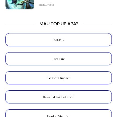
04/07/2023
MAU TOP UP APA?
MLBB
Free Fire
Genshin Impact
Koin Tiktok Gift Card
Honkai Star Rail