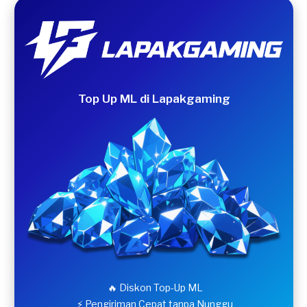
Top Up ML di Lapakgaming
🔥 Diskon Top-Up ML
⚡ Pengiriman Cepat tanpa Nunggu