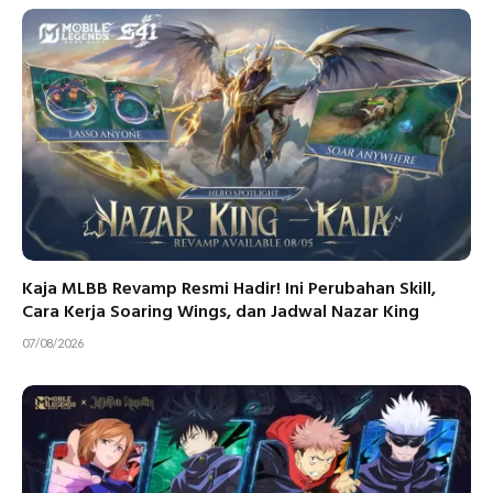
Kaja MLBB Revamp Resmi Hadir! Ini Perubahan Skill,
Cara Kerja Soaring Wings, dan Jadwal Nazar King
07/08/2026