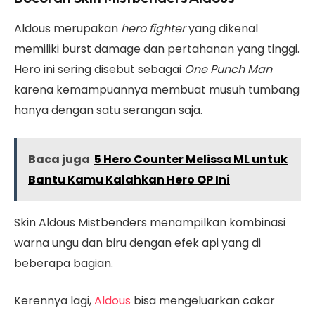
Aldous merupakan
hero fighter
yang dikenal
memiliki burst damage dan pertahanan yang tinggi.
Hero ini sering disebut sebagai
One Punch Man
karena kemampuannya membuat musuh tumbang
hanya dengan satu serangan saja.
Baca juga
5 Hero Counter Melissa ML untuk
Bantu Kamu Kalahkan Hero OP Ini
Skin Aldous Mistbenders menampilkan kombinasi
warna ungu dan biru dengan efek api yang di
beberapa bagian.
Kerennya lagi,
Aldous
bisa mengeluarkan cakar