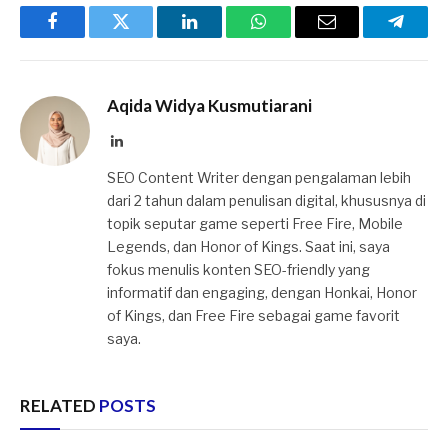
Facebook
Twitter
LinkedIn
WhatsApp
Email
Telegr
Aqida Widya Kusmutiarani
LinkedIn
SEO Content Writer dengan pengalaman lebih
dari 2 tahun dalam penulisan digital, khususnya di
topik seputar game seperti Free Fire, Mobile
Legends, dan Honor of Kings. Saat ini, saya
fokus menulis konten SEO-friendly yang
informatif dan engaging, dengan Honkai, Honor
of Kings, dan Free Fire sebagai game favorit
saya.
RELATED
POSTS