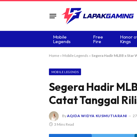
Mobile
Free
Honor o
Legends
Fire
Kings
Home
»
Mobile Legends
»
Segera Hadir MLBB x Star W
MOBILE LEGENDS
Segera Hadir MLB
Catat Tanggal Ril
By
AQIDA WIDYA KUSMUTIARANI
27
3 Mins Read