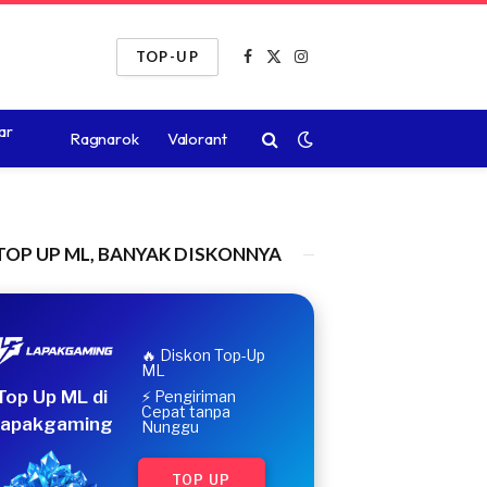
TOP-UP
Facebook
X
Instagram
(Twitter)
ar
Ragnarok
Valorant
TOP UP ML, BANYAK DISKONNYA
🔥 Diskon Top-Up
ML
Top Up ML di
⚡ Pengiriman
Cepat tanpa
apakgaming
Nunggu
TOP UP