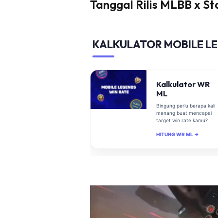
Tanggal Rilis MLBB x S
KALKULATOR MOBILE L
Kalkulator WR
ML
Bingung perlu berapa kali
menang buat mencapai
target win rate kamu?
HITUNG WR ML →