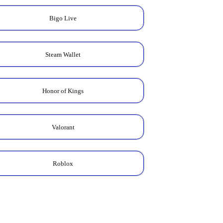
Bigo Live
Steam Wallet
Kalkulator Skin
Honor of Kings
Zodiac
Cek total Diamond yang
kamu butuhkan untuk
koleksi Skin Zodiac favorit.
Valorant
HITUNG HARGA →
Roblox