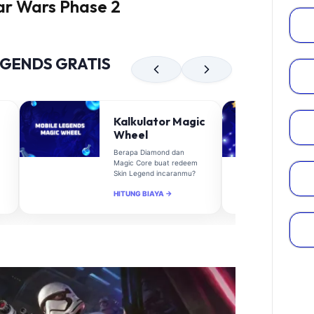
tar Wars Phase 2
EGENDS GRATIS
Kalkulator Magic
Wheel
Berapa Diamond dan
Magic Core buat redeem
Skin Legend incaranmu?
HITUNG BIAYA →