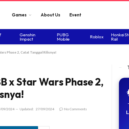
Games
About Us
Event
f
Genshin
PUBG
Honkai St
Roblox
Impact
Mobile
Rail
ars Phase 2, Catat Tanggal Rilisnya!
B x Star Wars Phase 2,
isnya!
/09/2024
Updated:
27/09/2024
No Comments
L