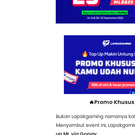
🔥Promo Khusus 
Bukan Lapakgaming namanya kala
Menyambut event ini, Lapakgam
up ML via Gopay.