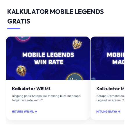
KALKULATOR MOBILE LEGENDS
GRATIS
Kalkulator WR ML
Kalkulator Ma
Bingung perlu berapa kali menang buat mencapai
Berapa Diamond dan Ma
target win rate kamu?
Legend incaranmu?
HITUNG WR ML →
HITUNG BIAYA →