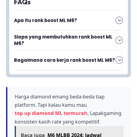
FAQs
Apa itu rank boost ML M6?
Rank boost ML M6 adalah layanan yang
Siapa yang membutuhkan rank boost ML
membantu pemain Mobile Legends
M6?
meningkatkan peringkat mereka dengan
Rank boost ini cocok untuk pemain Mobile
cepat. Layanan ini dirancang untuk pemain
Bagaimana cara kerja rank boost ML M6?
Legends yang ingin naik rank dengan cepat
yang kesulitan melewati fase-fase sulit dan
namun kesulitan mencapainya sendiri. Pemain
terperangkap di rank yang sama.
Rank boost ML M6 memberikan bantuan
yang sering terjebak di rank yang sama akan
profesional untuk meningkatkan peringkat akun
sangat merasakan manfaat dari layanan ini.
Anda di Mobile Legends. Sistem ini bekerja
dengan menghubungkan akun Anda dengan
Harga diamond emang beda-beda tiap
profesional yang membantu mencapai target
platform. Tapi kalau kamu mau
rank yang diinginkan.
top up diamond ML termurah
, Lapakgaming
konsisten kasih rate yang kompetitif.
Baca juga
M6 MLBB 2024: Jadwal