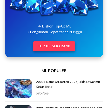
🔥 Diskon Top-Up ML
⚡ Pengiriman Cepat tanpa Nunggu
TOP UP SEKARANG
ML POPULER
2000+ Nama ML Keren 2026, Bikin Lawanmu
Ketar-Ketir
03/04/2024