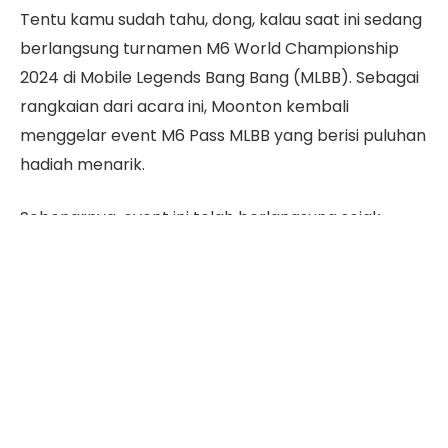
Tentu kamu sudah tahu, dong, kalau saat ini sedang
berlangsung turnamen M6 World Championship
2024 di Mobile Legends Bang Bang (MLBB). Sebagai
rangkaian dari acara ini, Moonton kembali
menggelar event M6 Pass MLBB yang berisi puluhan
hadiah menarik.
Sebenarnya, event ini telah berlangsung sejak
November silam. Namun, buat kamu yang masih
bingung cara memaksimalkan peluang, langsung
saja intip panduan event M6 Pass MLBB terlengkap
di artikel ini!
Daftar Isi