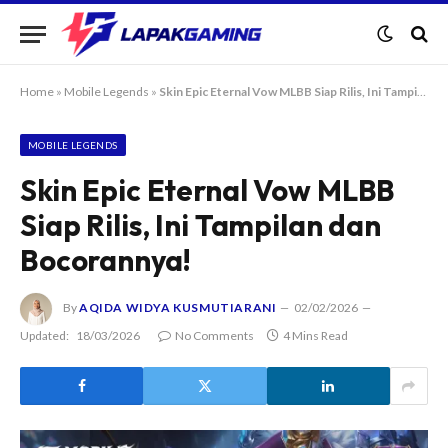
Home
»
Mobile Legends
»
Skin Epic Eternal Vow MLBB Siap Rilis, Ini Tampilan dan Bocorannya!
MOBILE LEGENDS
Skin Epic Eternal Vow MLBB
Siap Rilis, Ini Tampilan dan
Bocorannya!
By
AQIDA WIDYA KUSMUTIARANI
02/02/2026
Updated:
18/03/2026
No Comments
4 Mins Read