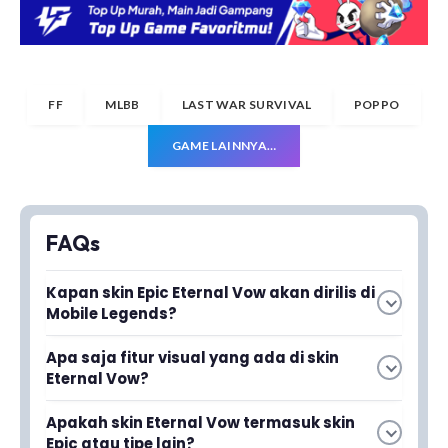
FF
MLBB
LAST WAR SURVIVAL
POPPO
GAME LAINNYA…
FAQs
Kapan skin Epic Eternal Vow akan dirilis di
Mobile Legends?
Apa saja fitur visual yang ada di skin
Baca juga
Kapan Event KOF Fase 2
Eternal Vow?
2024 Dimulai? Cek Bocoran
Skin ini menampilkan animasi masuk yang
Apakah skin Eternal Vow termasuk skin
Tanggalnya di Sini!
elegan, efek skill yang lebih hidup, dan visual
Epic atau tipe lain?