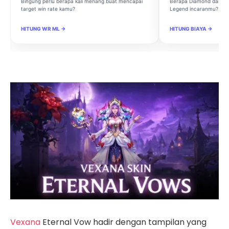
Bingung perlu berapa kali menang buat mencapai
Berapa Diamond dan Ma
target win rate kamu?
Legend incaranmu?
HITUNG WR ML →
HITUNG BIAYA →
Vexana
Eternal Vow hadir dengan tampilan yang