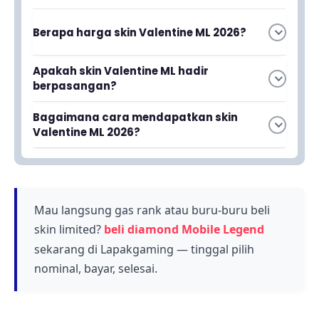
Berapa harga skin Valentine ML 2026?
Harga skin Valentine ML 2026 belum diumumkan
Apakah skin Valentine ML hadir
secara resmi oleh Moonton, tetapi biasanya
berpasangan?
berkisar antara 899 hingga 1299 diamond untuk
Ya, skin bertema Valentine di Mobile Legends
setiap skin tergantung rarity dan efek visualnya.
Bagaimana cara mendapatkan skin
biasanya hadir berpasangan untuk dua hero
Valentine ML 2026?
tertentu, dirancang khusus untuk merayakan
Skin Valentine ML 2026 dapat diperoleh dengan
Hari Kasih Sayang dengan tema romantis.
membeli diamond di Mobile Legends
menggunakan uang tunai atau voucher game,
kemudian menukarnya di dalam shop game
Mau langsung gas rank atau buru-buru beli
pada periode skin tersebut tersedia.
skin limited?
beli diamond Mobile Legend
sekarang di Lapakgaming — tinggal pilih
nominal, bayar, selesai.