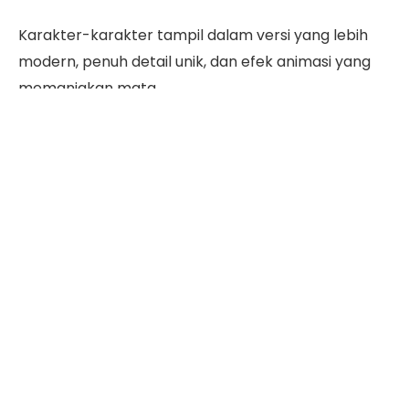
Karakter-karakter tampil dalam versi yang lebih
modern, penuh detail unik, dan efek animasi yang
memanjakan mata.
Penasaran dengan jadwal rilis, review skin, jumlah
diamond yang dibutuhkan, hingga tips dapatkan
skin Metro Zero? Semua informasi menarik tentang
MLBB x Metro Zero Phase 1 ada di ulasan berikut ini!
Daftar Isi
Jadwal MLBB x Metro Zero Phase 1