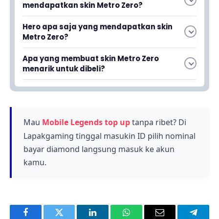
mendapatkan skin Metro Zero?
Anda hanya membutuhkan 1.800 diamond
Hero apa saja yang mendapatkan skin
untuk mendapatkan skin Metro Zero ini. Ini
Metro Zero?
adalah harga yang relatif terjangkau
Skin Metro Zero tersedia untuk tiga hero, yaitu
dibandingkan skin premium lainnya.
Apa yang membuat skin Metro Zero
X.Borg, Ixia, dan Roger dengan tema Invoker's
menarik untuk dibeli?
yang futuristik.
Skin ini menampilkan nuansa cyberpunk
futuristik dengan detail yang keren dan efek
animasi yang memanjakan mata, membuat
tampilan hero jauh lebih modern dan menarik.
Mau
Mobile Legends top up
tanpa ribet? Di
Lapakgaming tinggal masukin ID pilih nominal
bayar diamond langsung masuk ke akun
kamu.