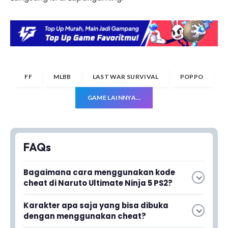
FF
MLBB
LAST WAR SURVIVAL
POPPO
GAME LAINNYA…
FAQs
Bagaimana cara menggunakan kode
cheat di Naruto Ultimate Ninja 5 PS2?
Kamu bisa memasukkan kode cheat melalui
Karakter apa saja yang bisa dibuka
menu utama atau layar pause game,
dengan menggunakan cheat?
tergantung jenis cheat yang ingin diaktifkan.