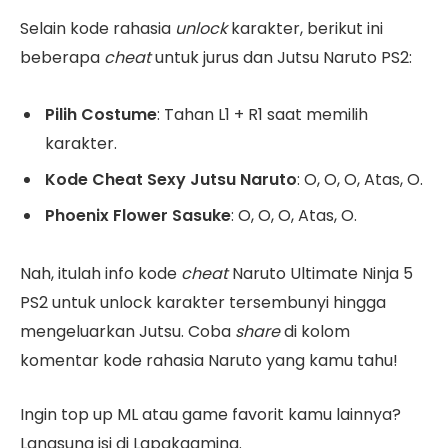
Selain kode rahasia
unlock
karakter, berikut ini
beberapa
cheat
untuk jurus dan Jutsu Naruto PS2:
Pilih Costume
: Tahan L1 + R1 saat memilih
karakter.
Kode Cheat Sexy Jutsu Naruto
: O, O, O, Atas, O.
Phoenix Flower Sasuke
: O, O, O, Atas, O.
Nah, itulah info kode
cheat
Naruto Ultimate Ninja 5
PS2 untuk unlock karakter tersembunyi hingga
mengeluarkan Jutsu. Coba
share
di kolom
komentar kode rahasia Naruto yang kamu tahu!
Ingin top up ML atau game favorit kamu lainnya?
Langsung isi di Lapakgaming.