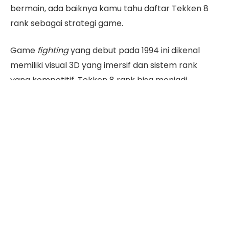
bermain, ada baiknya kamu tahu daftar Tekken 8
rank sebagai strategi game.
Game
fighting
yang debut pada 1994 ini dikenal
memiliki visual 3D yang imersif dan sistem rank
yang kompetitif. Tekken 8 rank bisa menjadi
petunjuk bagi pemain untuk mengukur kemampuan
dalam bermain, termasuk membuat taktik
pertarungan yang efektif.
Penasaran apa saja ranking Tekken 8 dan
persyaratan untuk bisa masuk ke dalam peringkat
teratas? Ikuti ulasannya berikut ini!
Daftar Isi