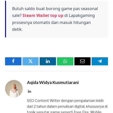
indie dari developer independen. Ini adalah
kesempatan baik untuk membeli game dari
Butuh saldo buat borong game pas seasonal
berbagai genre dengan harga terjangkau.
sale?
Steam Wallet top up
di Lapakgaming
prosesnya otomatis dan masuk hitungan
detik.
Facebook
Twitter
LinkedIn
WhatsApp
Email
Telegr
Aqida Widya Kusmutiarani
LinkedIn
SEO Content Writer dengan pengalaman lebih
dari 2 tahun dalam penulisan digital, khususnya di
topik seputar game seperti Free Fire, Mobile