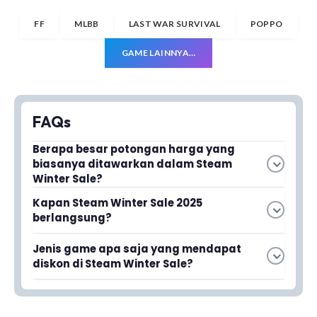
FF
MLBB
LAST WAR SURVIVAL
POPPO
GAME LAINNYA…
FAQs
Berapa besar potongan harga yang
biasanya ditawarkan dalam Steam
Winter Sale?
Steam Winter Sale 2025 menawarkan
Kapan Steam Winter Sale 2025
potongan harga yang besar untuk berbagai
berlangsung?
game, mulai dari judul populer hingga game
Steam Winter Sale 2025 resmi diselenggarakan
indie. Besaran diskon bervariasi tergantung
Jenis game apa saja yang mendapat
bulan ini sebagai momen paling ditunggu para
pada game dan publisher masing-masing.
diskon di Steam Winter Sale?
gamer PC untuk berburu game dengan harga
Berbagai jenis game mendapatkan diskon,
murah.
mulai dari game populer dan hits hingga game