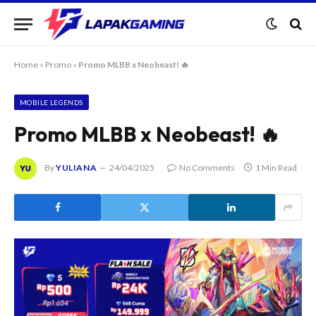
Home
»
Promo
»
Promo MLBB x Neobeast! 🔥
MOBILE LEGENDS
Promo MLBB x Neobeast! 🔥
By
YULIANA
24/04/2025
No Comments
1 Min Read