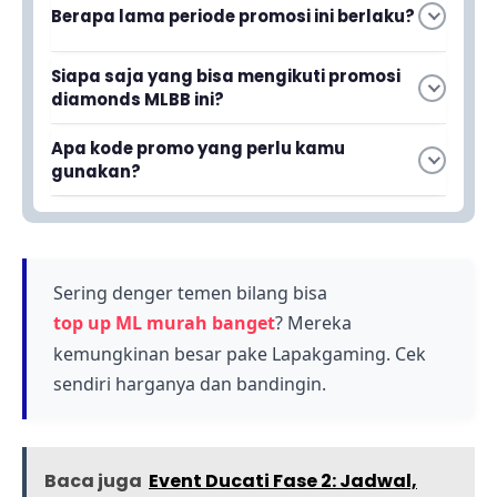
Berapa lama periode promosi ini berlaku?
Promosi MLBB x NeoBeast Phase 2 berlaku dari
Siapa saja yang bisa mengikuti promosi
tanggal 25 hingga 28 April. Kamu harus segera
diamonds MLBB ini?
memanfaatkan kesempatan ini sebelum
Promosi ini terbuka untuk semua pengguna,
periode berakhir dan penawaran kehabisan
Apa kode promo yang perlu kamu
baik pengguna baru maupun pengguna setia
stok.
gunakan?
MLBB. Setiap kategori pengguna memiliki
Kode promo untuk pengguna baru adalah
penawaran khusus dengan harga spesial di
GOPEK, yang memungkinkan kamu
Lapakgaming.
mendapatkan 5 Diamonds dengan harga
sangat terjangkau hanya dengan Rp 1.654.
Sering denger temen bilang bisa
Pastikan kamu memasukkan kode ini saat
top up ML murah banget
? Mereka
melakukan transaksi.
kemungkinan besar pake Lapakgaming. Cek
sendiri harganya dan bandingin.
Baca juga
Event Ducati Fase 2: Jadwal,