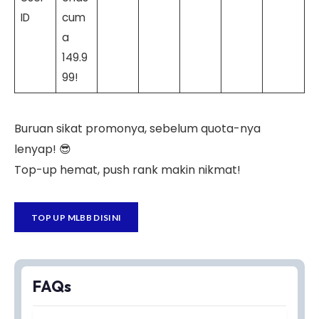
ID
cum
a
149.9
99!
Buruan sikat promonya, sebelum quota-nya
lenyap! 😎
Top-up hemat, push rank makin nikmat!
TOP UP MLBB DISINI
FAQs