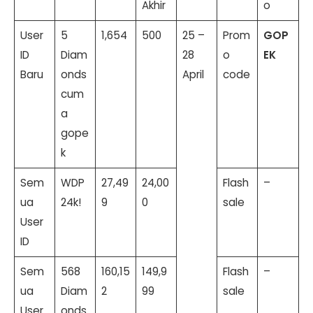
Akhir
o
User
5
1,654
500
25 –
Prom
GOP
ID
Diam
28
o
EK
Baru
onds
April
code
cum
a
gope
k
Sem
WDP
27,49
24,00
Flash
–
ua
24k!
9
0
sale
User
ID
Sem
568
160,15
149,9
Flash
–
ua
Diam
2
99
sale
User
onds