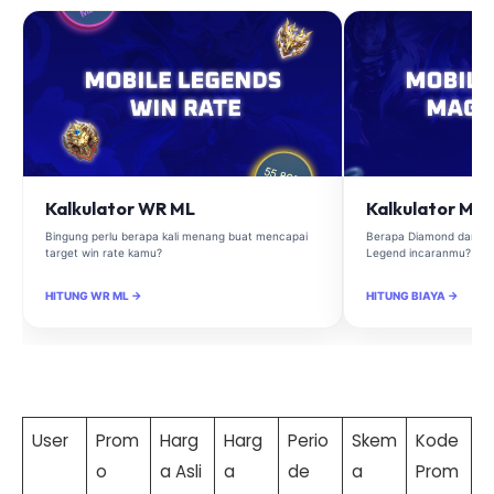
Kalkulator WR ML
Kalkulator Ma
Bingung perlu berapa kali menang buat mencapai
Berapa Diamond dan Ma
target win rate kamu?
Legend incaranmu?
HITUNG WR ML →
HITUNG BIAYA →
User
Prom
Harg
Harg
Perio
Skem
Kode
o
a Asli
a
de
a
Prom