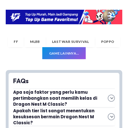
FF
MLBB
LAST WAR SURVIVAL
POPPO
GAME LAINNYA…
FAQs
Apa saja faktor yang perlu kamu
pertimbangkan saat memilih kelas di
Dragon Nest M Classic?
Kamu perlu mempertimbangkan gaya
Apakah tier list sangat menentukan
kesuksesan bermain Dragon Nest M
bertarung, kenyamanan saat grinding,
Classic?
kemampuan berburu boss, dan peran kelas