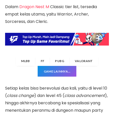
Dalam
Dragon Nest M
Classic tier list, tersedia
empat kelas utama, yaitu Warrior, Archer,
Sorceress, dan Cleric.
MLBB
FF
PUBG
VALORANT
GAME LAINNYA…
Setiap kelas bisa berevolusi dua kali, yaitu di level 10
(
class change
) dan level 45 (
class advancement
),
hingga akhirnya bercabang ke spesialisasi yang
menentukan peranmu di dungeon maupun party