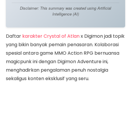
Disclaimer: This summary was created using Artificial
Intelligence (AI)
Daftar
karakter Crystal of Atlan
x Digimon jadi topik
yang bikin banyak pemain penasaran. Kolaborasi
spesial antara game MMO Action RPG bernuansa
magicpunk ini dengan Digimon Adventure ini,
menghadirkan pengalaman penuh nostalgia
sekaligus konten eksklusif yang seru.
Selama periode event, para pemain yang sudah
mencapai level 10 bisa ikut menikmati event spesial
ini. Ada karakter ikonik yang akan meramaikan
event kolaborasi ini, lho!