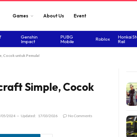
Games
About Us
Event
f
Genshin
PUBG
Honkai St
Roblox
Impact
Mobile
Rail
le, Cocok untuk Pemula!
craft Simple, Cocok
/05/2024
Updated:
17/03/2026
No Comments