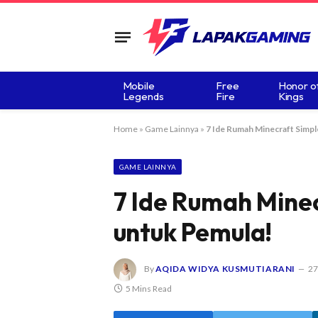
Mobile
Free
Honor o
Legends
Fire
Kings
Home
»
Game Lainnya
»
7 Ide Rumah Minecraft Simp
GAME LAINNYA
7 Ide Rumah Mine
untuk Pemula!
By
AQIDA WIDYA KUSMUTIARANI
27
5 Mins Read