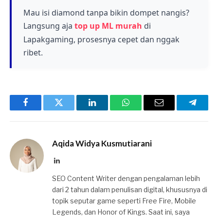
lain, sehingga penting untuk memastikan Anda
Baca juga
To The Stars MLBB: Cara
Mau isi diamond tanpa bikin dompet nangis?
memasukkan Zone ID yang benar saat
Menyelesaikan Event Johnson ML 3-1
Langsung aja
top up ML murah
di
melakukan transaksi.
Lapakgaming, prosesnya cepet dan nggak
sampai 3-7
ribet.
Facebook
Twitter
LinkedIn
WhatsApp
Email
Telegr
Aqida Widya Kusmutiarani
LinkedIn
SEO Content Writer dengan pengalaman lebih
dari 2 tahun dalam penulisan digital, khususnya di
topik seputar game seperti Free Fire, Mobile
Legends, dan Honor of Kings. Saat ini, saya