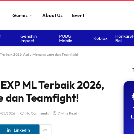
Games
About Us
Event
f
Genshin
PUBG
Honkai St
Roblox
Impact
Mobile
Rail
Terbaik 2026, Auto Menang Lane dan Teamfight!
 EXP ML Terbaik 2026,
e dan Teamfight!
/05/2026
No Comments
7 Mins Read
L
LinkedIn