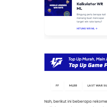
Kalkulator WR
ML
Bingung perlu berapa kali
menang buat mencapai
target win rate kamu?
HITUNG WR ML →
FF
MLBB
LAST WAR S
Nah, berikut ini beberapa rekom