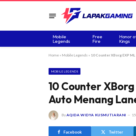
Mobile
Free
Honor o
Legends
Fire
Kings
Home
»
Mobile Legends
»
10 Counter XBorg EXP ML 
MOBILE LEGENDS
10 Counter XBorg
Auto Menang Lan
By
AQIDA WIDYA KUSMUTIARANI
15
Facebook
Twitter