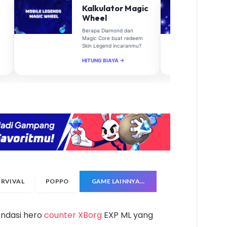
Kalkulator Magic
Wheel
Berapa Diamond dan
Magic Core buat redeem
Skin Legend incaranmu?
HITUNG BIAYA →
URVIVAL
POPPO
GAME LAINNYA…
endasi hero
counter XBorg
EXP ML yang