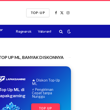
TOP-UP
Facebook
X
Instagram
(Twitter)
ar
Ragnarok
Valorant
TOP UP ML, BANYAK DISKONNYA
🔥 Diskon Top-Up
ML
Top Up ML di
⚡ Pengiriman
Cepat tanpa
apakgaming
Nunggu
TOP UP