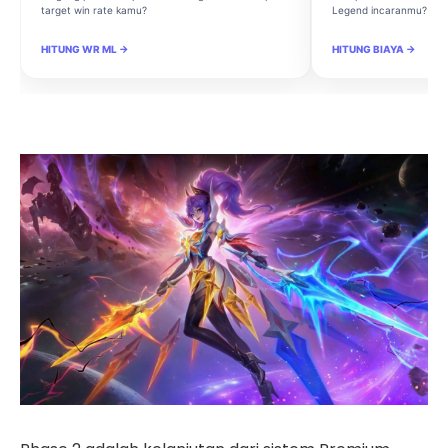
target win rate kamu?
Legend incaranmu?
HITUNG WR ML →
HITUNG BIAYA →