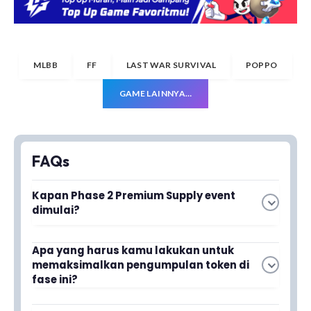
MLBB
FF
LAST WAR SURVIVAL
POPPO
GAME LAINNYA…
FAQs
Kapan Phase 2 Premium Supply event
dimulai?
Apa yang harus kamu lakukan untuk
Baca juga
7 Cara Atasi Lag Mobile
memaksimalkan pengumpulan token di
fase ini?
Legends, HP Kentang Aman!