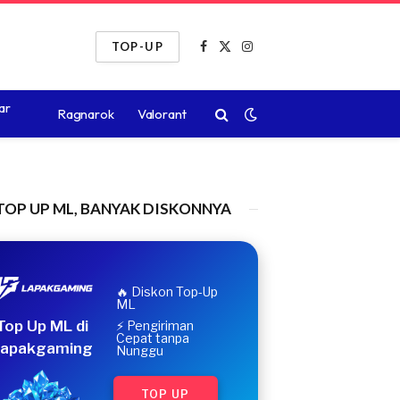
TOP-UP
Facebook
X
Instagram
(Twitter)
ar
Ragnarok
Valorant
TOP UP ML, BANYAK DISKONNYA
🔥 Diskon Top-Up
ML
Top Up ML di
⚡ Pengiriman
Cepat tanpa
apakgaming
Nunggu
TOP UP