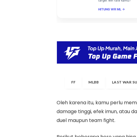
target win rate kamu?
HITUNG WR ML →
FF
MLBB
LAST WAR S
Oleh karena itu, kamu perlu memi
damage tinggi, efek imun, atau d
duel maupun team fight.
Berikut beberapa hero yang bisa 