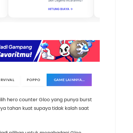
Skin Legend incaranmu?
HITUNG BIAYA →
URVIVAL
POPPO
GAME LAINNYA…
lih hero counter Gloo yang punya burst
aya tahan kuat supaya tidak kalah saat
jadi pilihan untuk menghadapi Gloo