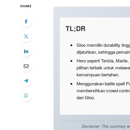
SHARE
TL;DR
Gloo memiliki durability tin
dijatuhkan, sehingga pemain 
Hero seperti Terizla, Marti
pilihan terbaik untuk melaw
kemampuan bertahan.
Menggunakan battle spell Pur
membersihkan crowd contro
dari Gloo.
Disclaimer: This summary was 