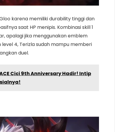
loo karena memiliki durability tinggi dan
ifnya saat HP menipis. Kombinasi skill 1
r, apalagi jika menggunakan emblem
m level 4, Terizla sudah mampu memberi
ngkan duel.
ACE Cici 9th Anniversary Hadir! Intip
sialnya!