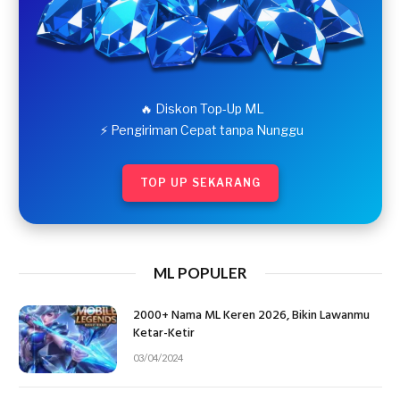
🔥 Diskon Top-Up ML
⚡ Pengiriman Cepat tanpa Nunggu
TOP UP SEKARANG
ML POPULER
2000+ Nama ML Keren 2026, Bikin Lawanmu
Ketar-Ketir
03/04/2024