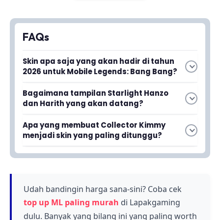
FAQs
Skin apa saja yang akan hadir di tahun
2026 untuk Mobile Legends: Bang Bang?
Menurut bocoran terbaru, ada tiga skin yang
Bagaimana tampilan Starlight Hanzo
akan hadir yaitu Starlight Hanzo, Starlight
dan Harith yang akan datang?
Harith, dan Collector Kimmy dengan desain dan
Kedua hero ini akan mendapatkan skin Starlight
efek yang lebih premium dan memukau.
Apa yang membuat Collector Kimmy
dengan penampilan yang lebih keren dan
menjadi skin yang paling ditunggu?
mewah dibandingkan skin sebelumnya,
Collector Kimmy menarik perhatian pemain
memberikan kesan lebih powerful dan elegan.
karena memiliki efek dan desain premium yang
sangat detail, mencuri perhatian lewat animasi
dan visual yang luar biasa indah.
Udah bandingin harga sana-sini? Coba cek
top up ML paling murah
di Lapakgaming
dulu. Banyak yang bilang ini yang paling worth