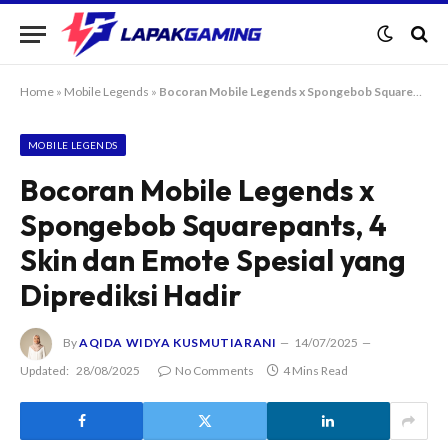
Home
»
Mobile Legends
»
Bocoran Mobile Legends x Spongebob Squarepants, 4 Skin dan Emote Spesial yang Diprediksi Hadir
MOBILE LEGENDS
Bocoran Mobile Legends x
Spongebob Squarepants, 4
Skin dan Emote Spesial yang
Diprediksi Hadir
By
AQIDA WIDYA KUSMUTIARANI
14/07/2025
Updated:
28/08/2025
No Comments
4 Mins Read