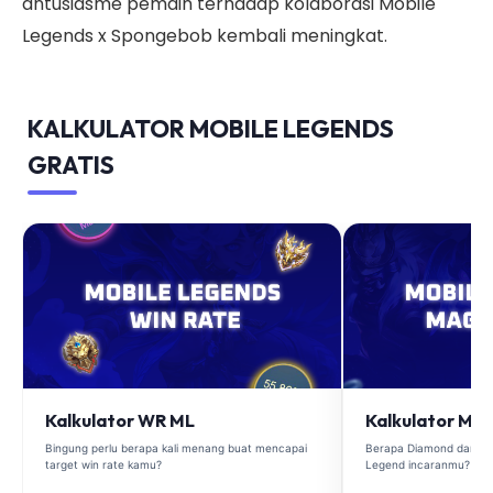
antusiasme pemain terhadap kolaborasi Mobile
Legends x Spongebob kembali meningkat.
KALKULATOR MOBILE LEGENDS
GRATIS
Kalkulator WR ML
Kalkulator Ma
Bingung perlu berapa kali menang buat mencapai
Berapa Diamond dan Ma
target win rate kamu?
Legend incaranmu?