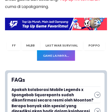
cuma di Lapakgaming.
FF
MLBB
LAST WAR SURVIVAL
POPPO
GAME LAINNYA…
FAQs
Apakah kolaborasi Mobile Legends x
Spongebob Squarepants sudah
dikonfirmasi secara resmi oleh Moonton?
Belum, kolaborasi ini masih berupa bocoran dan
Berapa banyak skin spesial yang
diprediksi akan hadir dalam kolaborasi
belum diumumkan secara resmi. Namun,