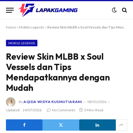
Home
»
Mobile Legends
»
Review Skin MLBB x Soul Vessels dan Tips Mendapatkannya dengan Mudah
MOBILE LEGENDS
Review Skin MLBB x Soul
Vessels dan Tips
Mendapatkannya dengan
Mudah
By
AQIDA WIDYA KUSMUTIARANI
08/01/2026
Updated:
24/07/2026
No Comments
5 Mins Read