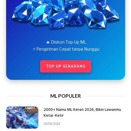
🔥 Diskon Top-Up ML
⚡ Pengiriman Cepat tanpa Nunggu
TOP UP SEKARANG
ML POPULER
2000+ Nama ML Keren 2026, Bikin Lawanmu
Ketar-Ketir
03/04/2024