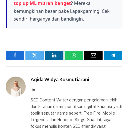
menarik bagi para pemain.
top up ML murah banget
? Mereka
kemungkinan besar pake Lapakgaming. Cek
sendiri harganya dan bandingin.
Facebook
Twitter
LinkedIn
WhatsApp
Email
Telegr
Aqida Widya Kusmutiarani
LinkedIn
SEO Content Writer dengan pengalaman lebih
dari 2 tahun dalam penulisan digital, khususnya di
topik seputar game seperti Free Fire, Mobile
Legends, dan Honor of Kings. Saat ini, saya
fokus menulis konten SEO-friendly yang