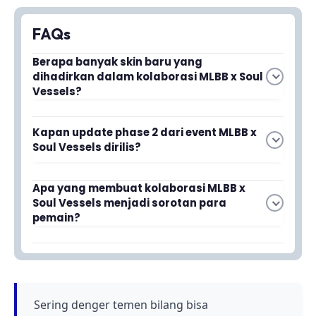
FAQs
Berapa banyak skin baru yang
dihadirkan dalam kolaborasi MLBB x Soul
Vessels?
Kolaborasi ini menghadirkan tiga skin baru,
Kapan update phase 2 dari event MLBB x
salah satunya untuk hero Benedetta. Skin-skin
Soul Vessels dirilis?
ini memiliki desain visual yang gelap dan keren
sesuai dengan tema Soul Vessels.
Update phase 2 dari kolaborasi MLBB x Soul
Apa yang membuat kolaborasi MLBB x
Soul Vessels menjadi sorotan para
Vessels dirilis pada Januari 2026. Event ini terus
pemain?
berkembang dengan penambahan cerita dan
sistem yang lebih menarik.
Kolaborasi ini menjadi sorotan karena
menghadirkan tampilan visual yang gelap dan
keren, serta terus berkembang dari segi cerita,
desain skin, dan sistem event yang semakin
Sering denger temen bilang bisa