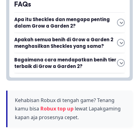
FAQs
Apa itu Sheckles dan mengapa penting
dalam Grow a Garden 2?
Sheckles adalah mata uang utama dalam
Apakah semua benih di Grow a Garden 2
Grow a Garden 2 yang digunakan untuk
menghasilkan Sheckles yang sama?
membeli berbagai item dan upgrade di dalam
Tidak, setiap benih memiliki nilai jual yang
game. Semakin banyak Sheckles yang kamu
Bagaimana cara mendapatkan benih tier
berbeda-beda sehingga tidak semuanya
kumpulkan, semakin cepat kamu bisa
terbaik di Grow a Garden 2?
menguntungkan secara merata. Beberapa
berkembang dan memperluas kebun milikmu.
Benih tier terbaik biasanya bisa didapatkan
benih tier tinggi mampu menghasilkan Sheckles
melalui toko in-game, event khusus, atau
jauh lebih banyak dibandingkan benih tier
dengan menukarkan Sheckles yang sudah
rendah dalam waktu yang sama.
kamu kumpulkan. Pastikan kamu memilih benih
Kehabisan Robux di tengah game? Tenang
dengan nilai panen tertinggi agar pertanian
kamu bisa
Robux top up
lewat Lapakgaming
kamu semakin menguntungkan.
kapan aja prosesnya cepet.