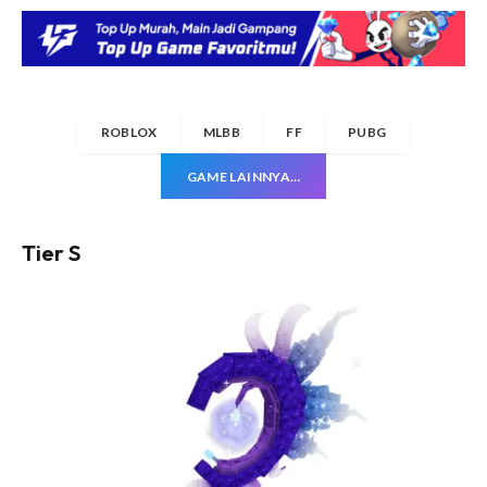
ROBLOX
MLBB
FF
PUBG
GAME LAINNYA…
Tier S