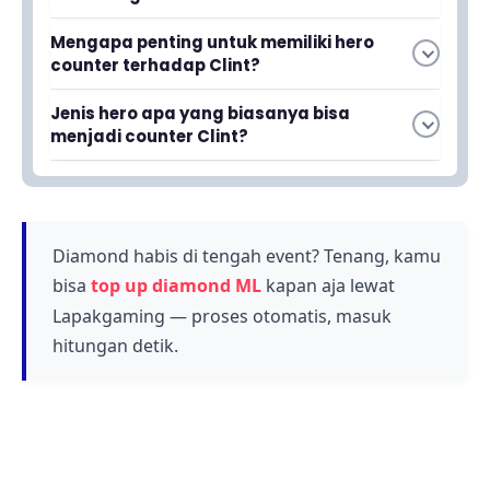
Clint memiliki burst damage yang mematikan
Mengapa penting untuk memiliki hero
melalui skill Quick Draw dan Blind Smoke,
counter terhadap Clint?
sehingga mampu mendominasi lane sejak early
Karena Clint adalah penguasa Gold Lane yang
game dan menjaga jarak dengan serangan
Jenis hero apa yang biasanya bisa
sangat kuat, memiliki counter hero akan
yang sulit dihindari lawan.
menjadi counter Clint?
membantu kamu mengurangi keunggulannya
Marksman dengan damage besar adalah tipe
dan memberikan peluang yang lebih baik untuk
hero yang paling efektif menjadi counter Clint,
menang di lane tersebut.
karena mereka mampu mendominasi dan
mengalahkan Clint sejak phase early game.
Diamond habis di tengah event? Tenang, kamu
bisa
top up diamond ML
kapan aja lewat
Lapakgaming — proses otomatis, masuk
hitungan detik.