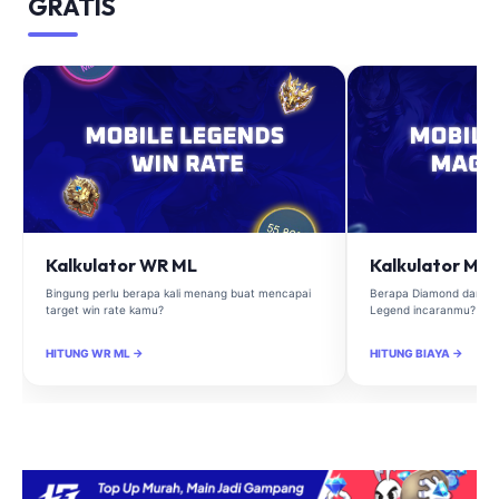
GRATIS
Kalkulator WR ML
Kalkulator Ma
Bingung perlu berapa kali menang buat mencapai
Berapa Diamond dan Ma
target win rate kamu?
Legend incaranmu?
HITUNG WR ML →
HITUNG BIAYA →